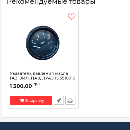
Рекомендуемые товары
Указатель давления масла
ГАЗ, ЗИЛ, ПАЗ, ЛУАЗ 15.3810010
(пр-во Автоприбор)
грн
1 300,00
Артикул:
15.3810010
В корзину