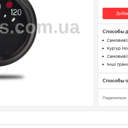
Доба
Способы 
Самовиві
Кур'єр Н
Самовивіз
Інші тран
Способы 
Поделиться: