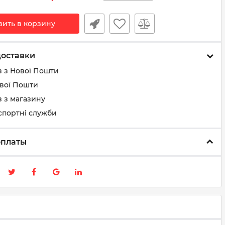
вить в корзину
доставки
з з Нової Пошти
ової Пошти
 з магазину
спортні служби
оплаты