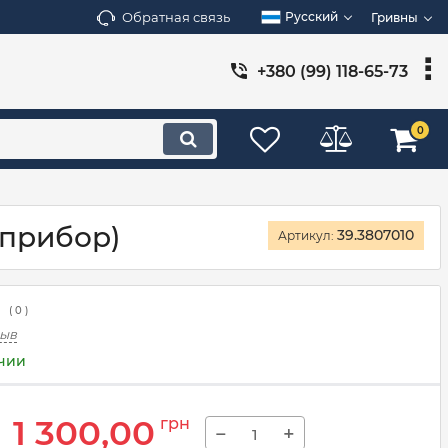
Обратная связь
Русский
Гривны
+380 (99) 118-65-73
0
оприбор)
39.3807010
Артикул:
(
0
)
зыв
ичии
1 300,00
грн
−
+