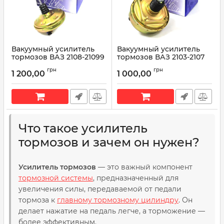
Вакуумный усилитель
Вакуумный усилитель
тормозов ВАЗ 2108-21099
тормозов ВАЗ 2103-2107
AT 1001-008VB
AT 1001-003VB
грн
грн
1 200,00
1 000,00
Артикул:
AT 1001-008VB
Артикул:
AT 1001-003VB
Что такое усилитель
тормозов и зачем он нужен?
Усилитель тормозов
— это важный компонент
тормозной системы
, предназначенный для
увеличения силы, передаваемой от педали
тормоза к
главному тормозному цилиндру
. Он
делает нажатие на педаль легче, а торможение —
более эффективным.