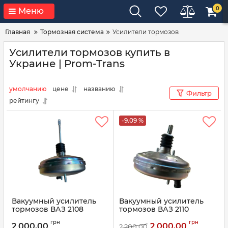
0
Меню
Главная
Тормозная система
Усилители тормозов
Усилители тормозов купить в
Украине | Prom-Trans
умолчанию
цене
названию
Фильтр
рейтингу
-9.09 %
Вакуумный усилитель
Вакуумный усилитель
тормозов ВАЗ 2108
тормозов ВАЗ 2110
оригинал 2108-3510010-01
оригинал 2110-3510010-01
грн
грн
(пр-во ДААЗ)
(пр-во ДААЗ)
2 000,00
2 000,00
2 200,00