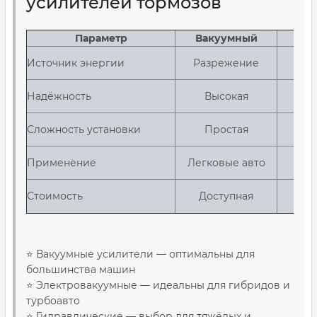
усилителей тормозов
Параметр
Вакуумный
Источник энергии
Разрежение
Надёжность
Высокая
Сложность установки
Простая
Применение
Легковые авто
Гру
Стоимость
Доступная
⭐ Вакуумные усилители — оптимальны для
большинства машин
⭐ Электровакуумные — идеальны для гибридов и
турбоавто
⭐ Гидравлические — выбор для тяжёлых и