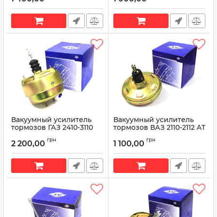
Вакуумный усилитель
Вакуумный усилитель
тормозов ГАЗ 2410-3110
тормозов ВАЗ 2110-2112 AT
AT 1001-024VB
1001-010VB
грн
грн
2 200,00
1 100,00
Артикул:
AT 1001-024VB
Артикул:
AT 1001-010VB