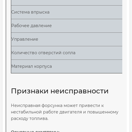
Система впрыска
MPI
Рабочее давление
2–3 
Управление
Эле
Количество отверстий сопла
1–12
Материал корпуса
Ста
Признаки неисправности
Неисправная форсунка может привести к
нестабильной работе двигателя и повышенному
расходу топлива.