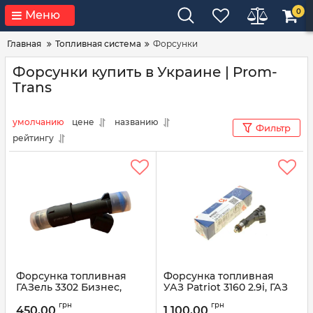
0
Меню
Главная
Топливная система
Форсунки
Форсунки купить в Украине | Prom-
Trans
умолчанию
цене
названию
Фильтр
рейтингу
Форсунка топливная
Форсунка топливная
ГАЗель 3302 Бизнес,
УАЗ Patriot 3160 2.9i, ГАЗ
ГАЗель Next АТ028316657
Волга 3110 (дв. ЗМЗ-405,
грн
грн
(пр-во Автотрейд)
406, 409, УМЗ-4216) 0 280
450,00
1 100,00