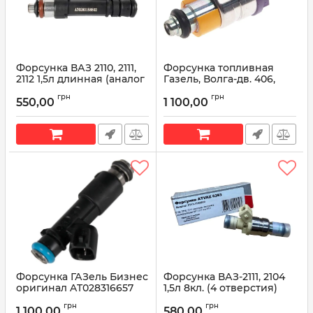
Форсунка ВАЗ 2110, 2111,
Форсунка топливная
2112 1,5л длинная (аналог
Газель, Волга-дв. 406,
6393 Siemens)
405, 409 ATZMZ 6354 (пр-
грн
грн
(0280158502)
во АвтоТрейд)
550,00
1 100,00
АТ0280158502 (пр-во
Артикул:
ATZMZ 6354
АвтоТрейд)
Артикул:
АТ0280158502
Форсунка ГАЗель Бизнес
Форсунка ВАЗ-2111, 2104
оригинал AT028316657
1,5л 8кл. (4 отверстия)
(пр-во АвтоTрейд)
(желтая) (аналог 502
грн
грн
Bosch) ATVAZ 6393 (пр-во
1 100,00
580,00
Артикул:
AT028316657