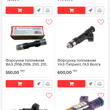
158 107 (выр-во BOSCH)
Артикул:
АТ028316657
Артикул:
0 280 158 107
Форсунка топливная
Форсунка топливная
ВАЗ 2108-2109, 2110. 2111,
УАЗ Патриот, ГАЗ Волга
2112 0280158502 (пр-во
0280158107 (пр-во
грн
грн
АвтоТрейд)
АвтоТрейд)
550,00
600,00
Артикул:
0280158502
Артикул:
0280158107