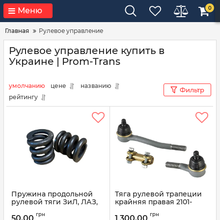
0
Меню
Главная
Рулевое управление
Рулевое управление купить в
Украине | Prom-Trans
умолчанию
цене
названию
Фильтр
рейтингу
Пружина продольной
Тяга рулевой трапеции
рулевой тяги ЗиЛ, ЛАЗ,
крайняя правая 2101-
ЛиАЗ, КРАЗ, МАЗ 120-
3003052 MK01-30.03.103
грн
грн
3003021
(пр-во КЭДР)
50,00
1 300,00