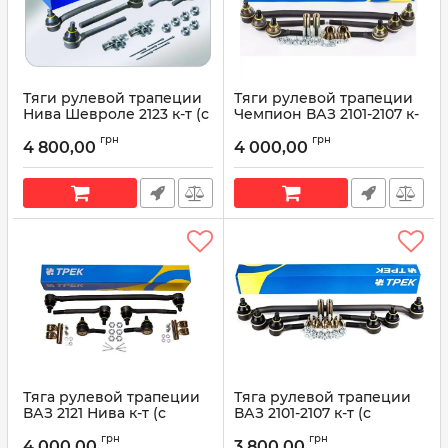
Тяги рулевой трапеции
Тяги рулевой трапеции
Нива Шевроле 2123 к-т (с
Чемпион ВАЗ 2101-2107 к-
креплениями) TRK ST70-
т (с креплениями) TRK
грн
грн
110
ST70-106
4 800,00
4 000,00
Артикул:
ST70-110
Артикул:
ST70-106
Тяга рулевой трапеции
Тяга рулевой трапеции
ВАЗ 2121 Нива к-т (с
ВАЗ 2101-2107 к-т (с
креплениями) TRK ST70-
креплениями) TRK ST70-
грн
грн
103
101
4 000,00
3 800,00