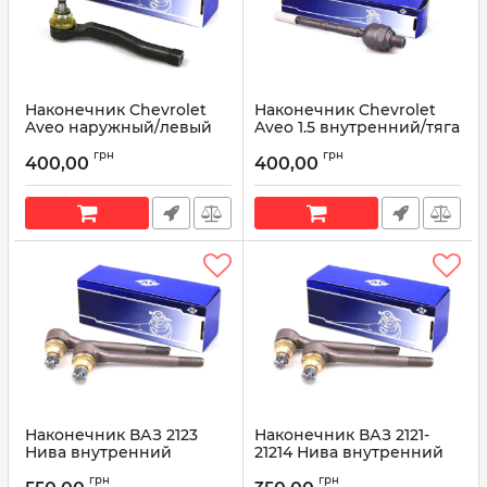
Наконечник Chevrolet
Наконечник Chevrolet
Aveo наружный/левый
Aveo 1.5 внутренний/тяга
(93740622) AT 4622-200TR
рулевая (96535300) AT
грн
грн
4512-200TR
400,00
400,00
Артикул:
AT 4622-200TR
Артикул:
AT 4512-200TR
Наконечник ВАЗ 2123
Наконечник ВАЗ 2121-
Нива внутренний
21214 Нива внутренний
(левый=правый) AT 4116-
(левый=правый) AT 4116-
грн
грн