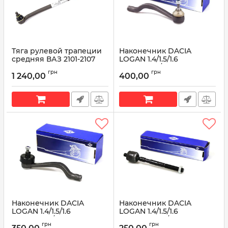
Тяга рулевой трапеции
Наконечник DACIA
средняя ВАЗ 2101-2107
LOGAN 1.4/1.5/1.6
TRK CR70-101
наружный/правый
грн
грн
(6001547611) AT 7611-200TR
1 240,00
400,00
Артикул:
CR70-101
Артикул:
AT 7611-200TR
Наконечник DACIA
Наконечник DACIA
LOGAN 1.4/1.5/1.6
LOGAN 1.4/1.5/1.6
наружный/левый
внутренний/тяга
грн
грн
(6001547610) AT 7610-
рулевой (6001547606) AT