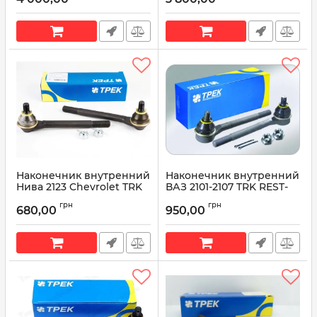
Артикул:
ST70-103
Артикул:
ST70-101
Наконечник внутренний
Наконечник внутренний
Нива 2123 Chevrolet TRK
ВАЗ 2101-2107 TRK REST-
RЕST-105
101
грн
грн
680,00
950,00
Артикул:
RЕST-105
Артикул:
RЕST-101