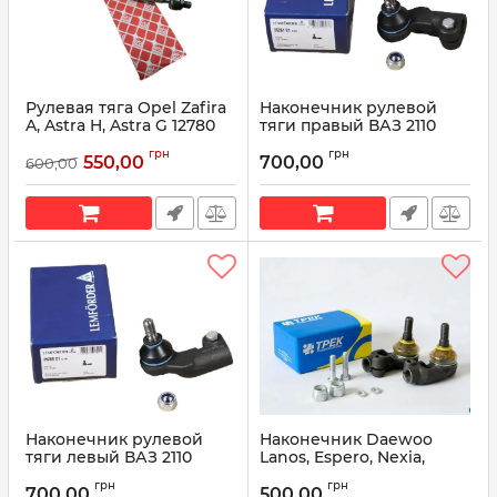
Рулевая тяга Opel Zafira
Наконечник рулевой
A, Astra H, Astra G 12780
тяги правый ВАЗ 2110
(пр-во Febi Bilstein)
25261 01 (пр-во
грн
грн
Lemforder)
550,00
700,00
600,00
Артикул:
12780
Артикул:
25261 01
Наконечник рулевой
Наконечник Daewoo
тяги левый ВАЗ 2110
Lanos, Espero, Nexia,
25260 01 (пр-во
Nubira TRK TRST-111
грн
грн
Lemforder)
700,00
500,00
Артикул:
TRST-111