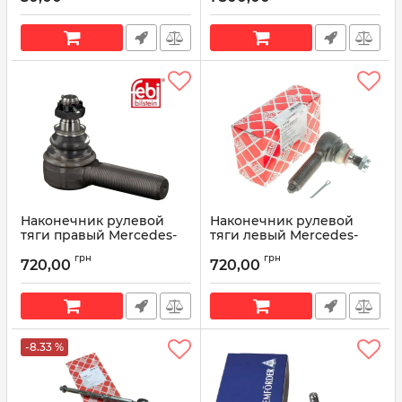
Артикул:
120-3003021
Артикул:
2101-3003052
Наконечник рулевой
Наконечник рулевой
тяги правый Mercedes-
тяги левый Mercedes-
Benz Vario, IVECO, VOLVO
Benz Vario, IVECO, VOLVO
грн
грн
03132 (пр-во FEBI)
03135 (пр-во FEBI)
720,00
720,00
Артикул:
03132
Артикул:
03135
-8.33 %