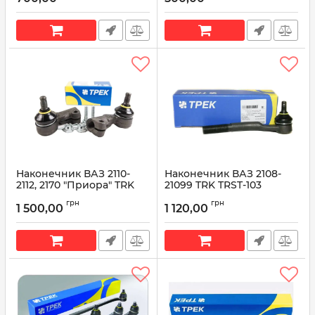
Артикул:
25260 01
Наконечник ВАЗ 2110-
Наконечник ВАЗ 2108-
2112, 2170 "Приора" TRK
21099 TRK TRST-103
TRST-106
Артикул:
TRST-103
грн
грн
1 500,00
1 120,00
Артикул:
TRST-106