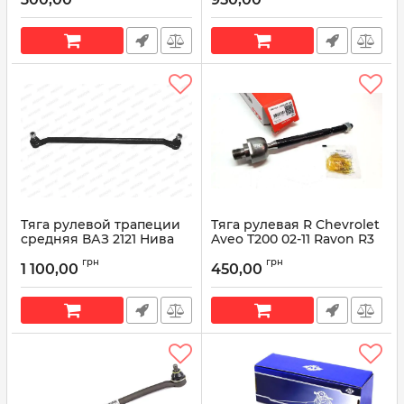
Артикул:
LA-DS-0387
Артикул:
OP-ES-5377/OP-ES-5380
Тяга рулевой трапеции
Тяга рулевая R Chevrolet
средняя ВАЗ 2121 Нива
Aveo T200 02-11 Ravon R3
MO LA-DS-0385
CRKD-10R (пр-во CTR)
грн
грн
1 100,00
450,00
Артикул:
LA-DS-0385
Артикул:
CRKD-10R