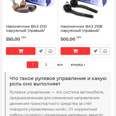
Наконечник ВАЗ 2110
Наконечник ВАЗ 2108
наружный (правый/
наружный (правый/
левый) 2 шт. AT
левый) 2 шт. AT
грн
грн
4056/4057-010TR
4056/4057-008TR
550,00
500,00
Артикул:
AT 4056/4057-010TR
Артикул:
AT 4056/4057-008TR
1
2
все
вперёд »
Что такое рулевое управление и какую
роль оно выполняет
Рулевое управление — это система автомобиля,
предназначенная для изменения направления
движения транспортного средства за счёт
поворота управляемых колёс. От корректной
работы рулевого управления напрямую зависят