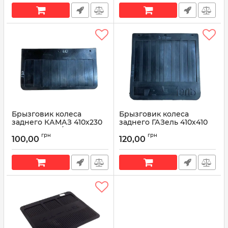
Брызговик колеса
Брызговик колеса
заднего КАМАЗ 410х230
заднего ГАЗель 410х410
3302-8404310/11
3302-8511188-10
грн
грн
100,00
120,00
Артикул:
3302-8404310/11
Артикул:
3302-8511188-10