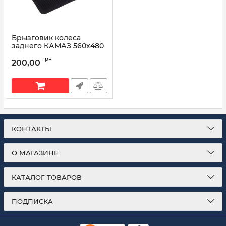
Брызговик колеса
заднего КАМАЗ 560х480
5320-8511084 (пр-во
грн
Украина)
200,00
Артикул:
5320-8511084
КОНТАКТЫ
О МАГАЗИНЕ
КАТАЛОГ ТОВАРОВ
ПОДПИСКА