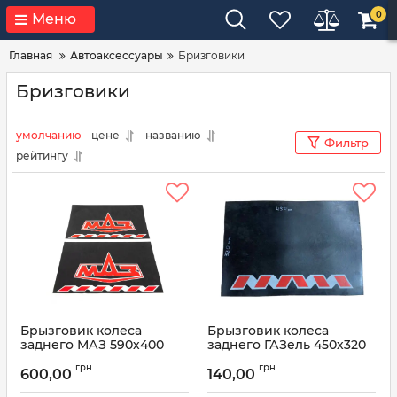
0
Меню
Главная
Автоаксессуары
Бризговики
Бризговики
умолчанию
цене
названию
Фильтр
рейтингу
Брызговик колеса
Брызговик колеса
заднего МАЗ 590х400
заднего ГАЗель 450х320
55991122
3302-8511188-10
грн
грн
600,00
140,00
Артикул:
55991122
Артикул:
3302-8511188-10