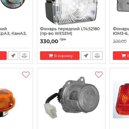
ний
Фонарь передний LT4.52180
Фонарь
рАЗ, КамАЗ,
(пр-во WESEM)
ЮМЗ-6,
33АБ-3712010
ПФ 204
Артикул:
LT4.52180
грн
330,00
300,00
Руслан
712010
Артикул:
В корзину
В