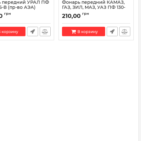
 передний УРАЛ ПФ
Фонарь передний КАМАЗ,
6-В (пр-во АЭА)
ГАЗ, ЗИЛ, МАЗ, УАЗ ПФ 130-
02/ПФ 130Б-02 (пр-во АЭА)
ПФ 232-3726-В
грн
грн
0
210,00
Артикул:
ПФ 130-02/ПФ 130Б-02
 корзину
В корзину