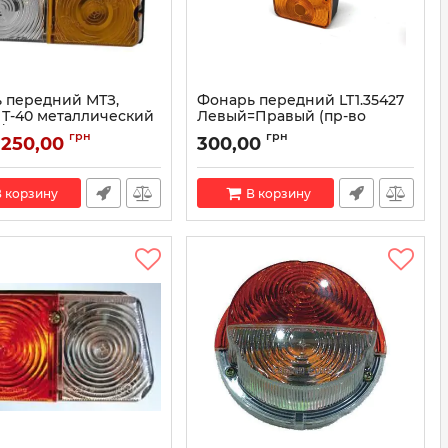
 передний МТЗ,
Фонарь передний LT1.35427
 Т-40 металлический
Левый=Правый (пр-во
/ПФ204-01 (пр-во
WESEM)
грн
грн
250,00
300,00
-Комплект)
Артикул:
LT1.35427
ПФ 204/ПФ204-01
 корзину
В корзину