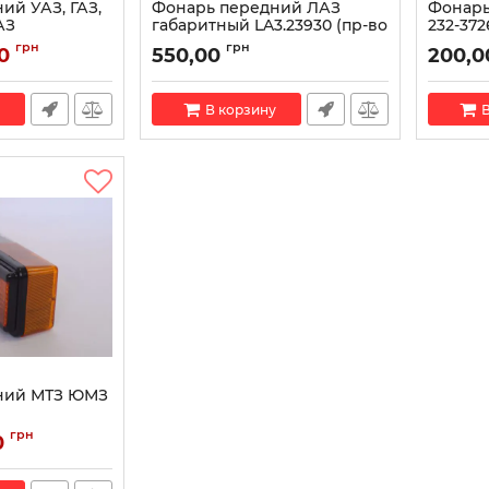
ий УАЗ, ГАЗ,
Фонарь передний ЛАЗ
Фонарь
АЗ
габаритный LA3.23930 (пр-во
232-372
02.22 (пр-во
WESEM)
Артикул:
грн
грн
0
550,00
200,0
Артикул:
LA3.23930
В корзину
В
ний МТЗ ЮМЗ
04.12 (пр-во
грн
0
31.3.04.12