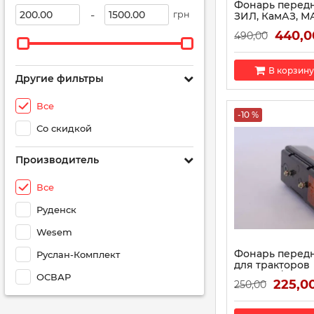
Фонарь передн
-
грн
ЗИЛ, КамАЗ, М
габаритный 112.
440,0
490,00
Руденск)
Артикул:
112.02.22
В корзину
Другие фильтры
Все
-10 %
Со скидкой
Производитель
Все
Руденск
Wesem
Фонарь перед
Руслан-Комплект
для тракторов
23.3.04.12/231.3.
ОСВАР
225,0
250,00
АЕА)
Артикул:
23.3.04.12/2