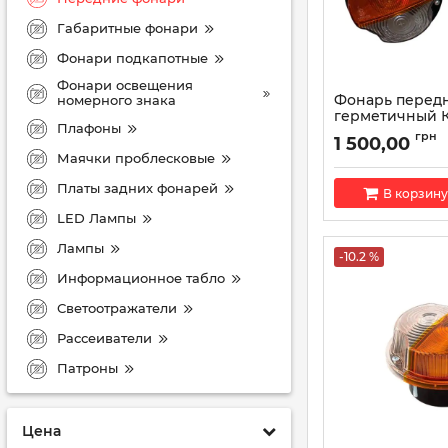
Габаритные фонари
Фонари подкапотные
Фонари освещения
Фонарь перед
номерного знака
герметичный К
Плафоны
УАЗ, УРАЛ ПФ1
грн
1 500,00
(пр-во ОСВАР)
Маячки проблесковые
Артикул:
ПФ133АБ-3
Платы задних фонарей
В корзину
LED Лампы
Лампы
-10.2 %
Информационное табло
Светоотражатели
Рассеиватели
Патроны
Цена