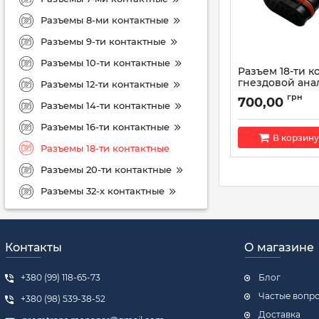
Разъемы 8-ми контактные
Разъемы 9-ти контактные
Разъемы 10-ти контактные
Разъем 18-ти к
гнездовой ан
Разъемы 12-ти контактные
9002862E
грн
700,00
Разъемы 14-ти контактные
Артикул:
9002862E
Разъемы 16-ти контактные
В корзину
Разъемы 18-ти контактные
Разъемы 20-ти контактные
Разъемы 32-х контактные
Контакты
О магазине
+380 (99) 118-65-73
Блог
Частые вопр
+380 (98) 539-38-52
Доставка