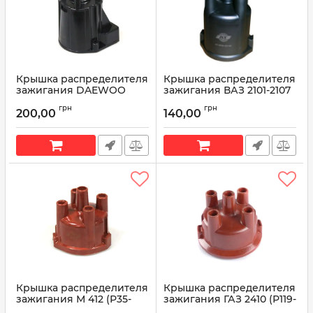
Крышка распределителя
Крышка распределителя
зажигания DAEWOO
зажигания ВАЗ 2101-2107
NEXIA 1.5 (UZ DAEWOO),
(038.3706.500) AT 6500-
грн
грн
ESPERO (10496278) O.E.:
001ID
200,00
140,00
10496278 AT 6500-200ID
Артикул:
AT 6500-001ID
Артикул:
AT 6500-200ID
Крышка распределителя
Крышка распределителя
зажигания М 412 (Р35-
зажигания ГАЗ 2410 (Р119-
3706.500) AT 6500-412ID
3706 500) AT 6500-024ID