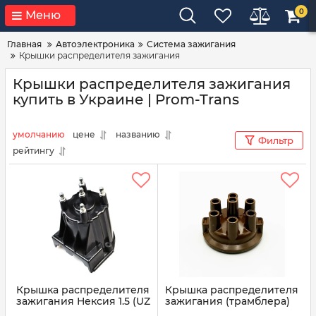
0
Меню
Главная
Автоэлектроника
Система зажигания
Крышки распределителя зажигания
Крышки распределителя зажигания
купить в Украине | Prom-Trans
умолчанию
цене
названию
Фильтр
рейтингу
Крышка распределителя
Крышка распределителя
зажигания Нексия 1.5 (UZ
зажигания (трамблера)
Daewoo), Espero
ГАЗ 52 Р32-3706.500 (пр-