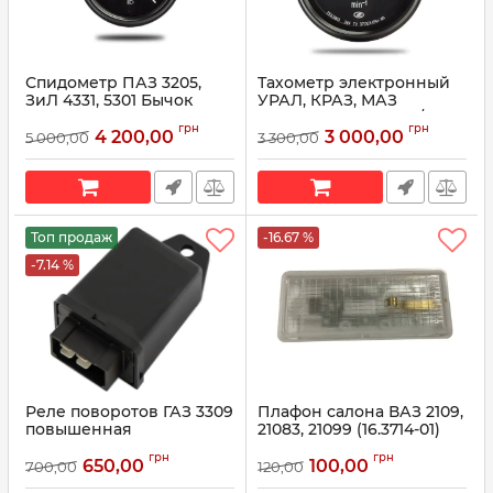
Спидометр ПАЗ 3205,
Тахометр электронный
ЗиЛ 4331, 5301 Бычок
УРАЛ, КРАЗ, МАЗ
48.3802 (пр-во
253.3813010 (число к/вал-
грн
грн
Автоприбор)
генератор 2,08) (пр-во
4 200,00
3 000,00
5 000,00
3 300,00
Автоприбор)
Артикул:
48.3802010
Артикул:
253.3813010
Топ продаж
-16.67 %
-7.14 %
Реле поворотов ГАЗ 3309
Плафон салона ВАЗ 2109,
повышенная
21083, 21099 (16.3714-01)
помехозащищенность
2108-3714010-01
грн
грн
24В 642.3777-04 (87.3777)
650,00
100,00
700,00
120,00
Артикул:
16.3714-01
(пр-во ЭМИ)