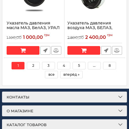
Указатель давления
Указатель давления
масла МАЗ, БелАЗ, УРАЛ
воздуха МАЗ, БЕЛАЗ,
УК144А (пр-во
МОАЗ (2-х конт.) УК168А
грн
грн
Автоприбор)
(пр-во Автоприбор)
1 000,00
2 400,00
1 100,00
2 800,00
Артикул:
УК144А
Артикул:
УК168А
1
2
3
4
5
...
8
все
вперёд »
КОНТАКТЫ
О МАГАЗИНЕ
КАТАЛОГ ТОВАРОВ