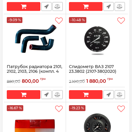
B8 12- (тип DENSO)
5Q0820679B
Артикул:
5Q0820679B
-9.09 %
-10.48 %
Патрубок радиатора 2101,
Спидометр ВАЗ 2107
2102, 2103, 2106 (компл. 4
23.3802 (2107-3802020)
шт) (под медный
(пр-во Автоприбор)
грн
грн
радиатор) (силикон) 2101-
800,00
1 880,00
880,00
2 100,00
Артикул:
23.3802010
1303000
Артикул:
2101-1303000
-16.67 %
-19.23 %