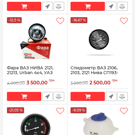
Артикул:
642.3747-03
-12.5 %
-16.67 %
Фара ВАЗ НИВА 2121,
Спидометр ВАЗ 2106,
21213, Urban 4х4, УАЗ
2103, 2121 Нива СП193-
Хантер 31519, 21213-
3802000 (пр-во
грн
грн
3711010-01, 62.3711 (пр-во
Автоприбор)
3 500,00
2 500,00
4 000,00
3 000,00
ОСВАР)
Артикул:
СП193-3802000
Артикул:
21213-3711010-01
-21.05 %
-9.09 %