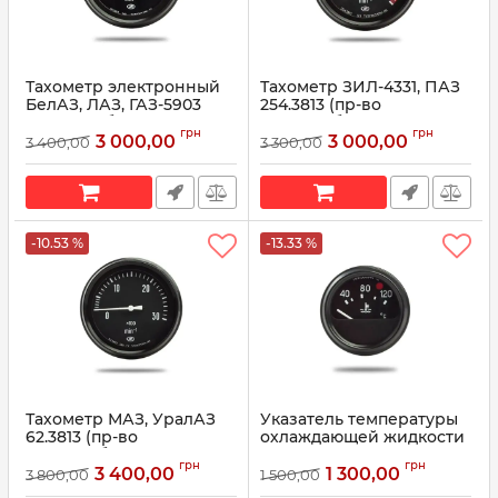
Тахометр электронный
Тахометр ЗИЛ-4331, ПАЗ
БелАЗ, ЛАЗ, ГАЗ-5903
254.3813 (пр-во
старого образца 121.3813
Автоприбор)
грн
грн
(пр-во Автоприбор)
3 000,00
3 000,00
3 400,00
3 300,00
Артикул:
254.3813
Артикул:
121.3813
-10.53 %
-13.33 %
Тахометр МАЗ, УралАЗ
Указатель температуры
62.3813 (пр-во
охлаждающей жидкости
Автоприбор)
электрический ГАЗ 3307,
грн
грн
ПАЗ, УАЗ 12В (40-120°C)
3 400,00
1 300,00
3 800,00
1 500,00
Артикул:
62.3813
14.3807 (пр-во