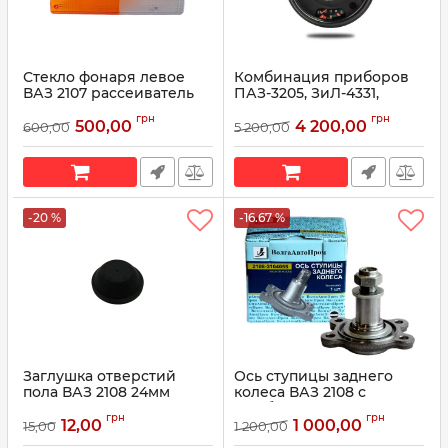
Стекло фонаря левое
Комбинация приборов
ВАЗ 2107 рассеиватель
ПАЗ-3205, ЗиЛ-4331,
2107.3716204 (пр-во
433360, 5301, ЛАЗ
грн
грн
Формула Света)
36.3801010 (пр-во
500,00
4 200,00
600,00
5 200,00
Автоприбор)
Артикул:
2107-3716204
Артикул:
36.3801010
-20 %
-16.67 %
Заглушка отверстий
Ось ступицы заднего
пола ВАЗ 2108 24мм
колеса ВАЗ 2108 с
средняя 2108-3724330
шайбой и гайкой 2108-
грн
грн
(пр-во БРТ)
3104055 (пр-во
12,00
1 000,00
15,00
1 200,00
ВолгаАвтоПром)
Артикул:
2108-3724330