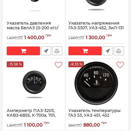
Указатель давления
Указатель напряжения
масла БелАЗ (0-200 кгс/
ГАЗ-3307, УАЗ-452, ЗиЛ-131
см2) 16.3810 (пр-во
(вольтметр) 21.3812 (пр-во
грн
грн
Автоприбор)
Автоприбор)
1 400,00
1 300,00
1 600,00
1 500,00
Артикул:
16.3810
Артикул:
21.3812
-15.38 %
-8.33 %
Амперметр ПАЗ-3203,
Указатель температуры
КАВЗ-6855, К-700а, 701,
ГАЗ 53, УАЗ 451, 452
702, 703 АП104 (пр-во
УК145А (пр-во
грн
грн
Автоприбор)
Автоприбор)
1 100,00
880,00
1 300,00
960,00
Артикул:
АП104
Артикул:
УК145А