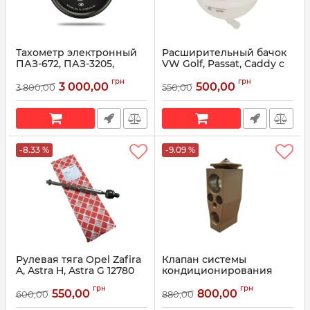
Тахометр электронный
Расширительный бачок
ПАЗ-672, ПАЗ-3205,
VW Golf, Passat, Caddy с
ПАЗ-4234 (дизель 12В)
датчиком ET0002C1
грн
грн
369.3813 (пр-во
(1H0121407A, 357121407A, 35712
3 000,00
500,00
3 800,00
550,00
Автоприбор)
(пр-во Vernet)
Артикул:
369.3813
Артикул:
ET0002C1
-8.33 %
-9.09 %
Рулевая тяга Opel Zafira
Клапан системы
A, Astra H, Astra G 12780
кондиционирования
(пр-во Febi Bilstein)
(расширительный ТРВ)
грн
грн
Skoda Octavia
550,00
800,00
600,00
880,00
Артикул:
12780
A7/Superb/VW Golf/Passat