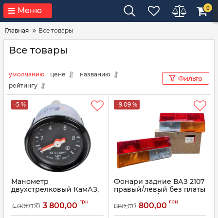
0
Меню
Главная
Все товары
Все товары
умолчанию
цене
названию
Фильтр
рейтингу
-5 %
-9.09 %
Манометр
Фонари задние ВАЗ 2107
двухстрелковый КамАЗ,
правый/левый без платы
ЗиЛ, КрАЗ 19.3830 (пр-во
2107-3716010/11 (комплект)
грн
грн
Автоприбор)
(пр-во ESER)
3 800,00
800,00
4 000,00
880,00
Артикул:
19.3830
Артикул:
2107-3716010/11