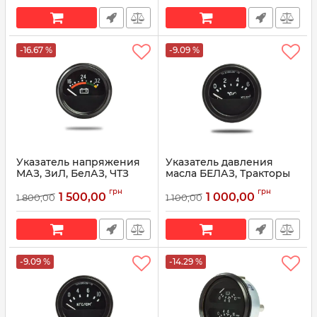
-16.67 %
-9.09 %
Указатель напряжения
Указатель давления
МАЗ, ЗиЛ, БелАЗ, ЧТЗ
масла БЕЛАЗ, Тракторы
11.3812 (пр-во
ЧТЗ УК140Б (пр-во
грн
грн
Автоприбор)
Автоприбор)
1 500,00
1 000,00
1 800,00
1 100,00
Артикул:
11.3812
Артикул:
УК140Б
-9.09 %
-14.29 %