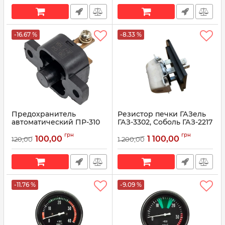
Артикул:
2108-3104055
-16.67 %
-8.33 %
Предохранитель
Резистор печки ГАЗель
автоматический ПР-310
ГАЗ-3302, Соболь ГАЗ-2217
(тепловой) 10А УАЗ, ГАЗ,
171.3729 (пр-во КЗАЭ)
грн
грн
ЗИЛ, МАЗ, КамАЗ (пр-во
100,00
1 100,00
120,00
1 200,00
Артикул:
171.3729
АВАР)
Артикул:
ПР-310
-11.76 %
-9.09 %