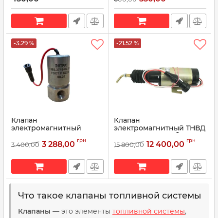
Артикул:
130-3513050
-3.29 %
-21.52 %
Клапан
Клапан
электромагнитный
электромагнитный ТНВД
топливный КамАЗ
ГАЗ 3309, ВАЛДАЙ, ПАЗ,
грн
грн
1102.3741, 740-10228800,
ЕГЕРЬ, КамАЗ ЭМ19-03
3 288,00
12 400,00
3 400,00
15 800,00
11.3741 (пр-во ЭЛТРА)
(пр-во Родина)
Артикул:
1102.3741
Артикул:
ЭМ19-03
Что такое клапаны топливной системы
Клапаны
— это элементы
топливной системы
,