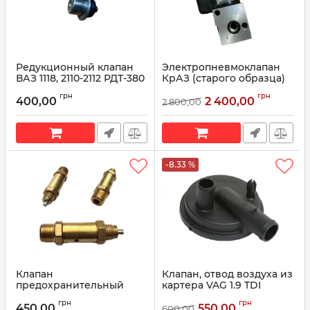
Редукционный клапан
Электропневмоклапан
ВАЗ 1118, 2110-2112 РДТ-380
КрАЗ (старого образца)
(пр-во Орион)
11.3745000-21 (пр-во
грн
грн
ПААЗ)
400,00
2 400,00
2 800,00
Артикул:
РДТ-380
Артикул:
11.3745000-21
-8.33 %
Клапан
Клапан, отвод воздуха из
предохранительный
картера VAG 1.9 TDI
ресивера ЗИЛ
100149 (пр-во FEBI)
грн
грн
(солдатик) 130-3513050
450,00
550,00
600,00
Артикул:
100149