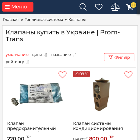
0
Меню
Главная
Топливная система
Клапаны
Клапаны купить в Украине | Prom-
Trans
умолчанию
цене
названию
Фильтр
рейтингу
-9.09 %
Клапан
Клапан системы
предохранительный
кондиционирования
(сапун моста/КПП)
(расширительный ТРВ)
грн
грн
КамАЗ 864000-10 (пр-во
Skoda Octavia
220,00
800,00
880,00