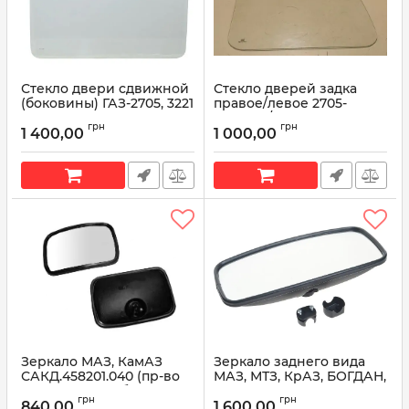
Стекло двери сдвижной
Стекло дверей задка
(боковины) ГАЗ-2705, 3221
правое/левое 2705-
2705-6423052
6303052/2705-6303053
грн
грн
1 400,00
1 000,00
Артикул:
2705-6423052
Артикул:
2705-6303052/ 2705-
6303053
Зеркало МАЗ, КамАЗ
Зеркало заднего вида
САКД.458201.040 (пр-во
МАЗ, МТЗ, КрАЗ, БОГДАН,
'Универсал Бобруйск')
САКД.458201.050-01 (с
грн
грн
подогревом) (пр-во
840,00
1 600,00
Артикул:
САКД.458201.040