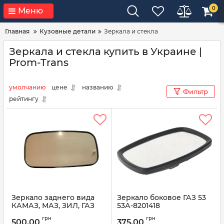
0
Меню
Главная
Кузовные детали
Зеркала и стекла
Зеркала и стекла купить в Украине |
Prom-Trans
умолчанию
цене
названию
Фильтр
рейтингу
Зеркало заднего вида
Зеркало боковое ГАЗ 53
КАМАЗ, МАЗ, ЗИЛ, ГАЗ
53А-8201418
441.8201010 (пр-во ИНТЕХ)
Артикул:
53А-8201418
грн
грн
500,00
375,00
Артикул:
441.8201010