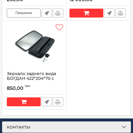
Артикул:
80-8201035
Артикул:
59.2910.002001
Предзаказ
Зеркало заднего вида
БОГДАН 422*204*70 с
подогревом 24В
грн
850,00
Артикул:
422*204*70
КОНТАКТЫ