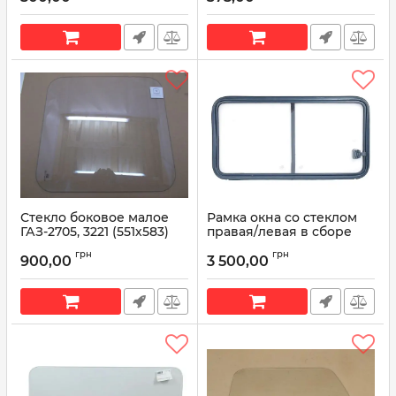
Стекло боковое малое
Рамка окна со стеклом
ГАЗ-2705, 3221 (551х583)
правая/левая в сборе
33023-5403082
раздвижная 3221-
грн
грн
5403010-01/3221-5403011
900,00
3 500,00
Артикул:
33023-5403082
Артикул:
3221-5403010-01/3221-
5403011