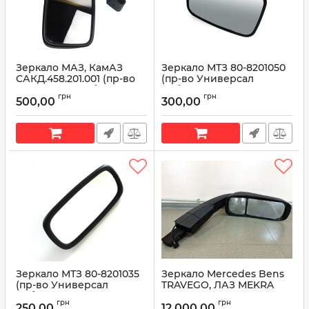
Зеркало МАЗ, КамАЗ
Зеркало МТЗ 80-8201050
САКД.458.201.001 (пр-во
(пр-во Универсал
'Универсал Бобруйск')
Бобруйск)
грн
грн
500,00
300,00
Артикул:
САКД.458.201.001
Артикул:
80-8201050
Зеркало МТЗ 80-8201035
Зеркало Mercedes Bens
(пр-во Универсал
TRAVEGO, ЛАЗ MEKRA
Бобруйск)
LANG (59.2910.002001)
грн
грн
250,00
12 000,00