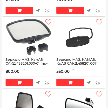
Универсал Бобруйск)
Артикул:
САКД.458201.050-01
Зеркало МАЗ, КамАЗ
Зеркало МАЗ, КАМАЗ,
САКД.458201.030-01 (пр-
КрАЗ САКД.458201.007
во 'Универсал
(пр-во Универсал
грн
грн
Бобруйск')
Бобруйск)
800,00
550,00
Артикул:
САКД.458201.030-01
Артикул:
САКД.458201.007