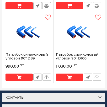
Патрубок силиконовый
Патрубок силиконовый
угловой 90° D89
угловой 90° D100
L200*200
L200*200
грн
грн
990,00
1 030,00
Артикул:
90° D89 L200*200
Артикул:
90° D100 L200*200
КОНТАКТЫ