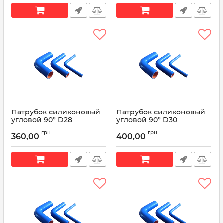
Патрубок силиконовый
Патрубок силиконовый
угловой 90° D28
угловой 90° D30
L200*200
L200*200
грн
грн
360,00
400,00
Артикул:
90° D28 L200*200
Артикул:
90° D30 L200*200