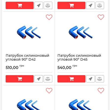
Патрубок силиконовый
Патрубок силиконовый
угловой 90° D42
угловой 90° D45
L200*200
L200*200
грн
грн
510,00
540,00
Артикул:
90° D42 L200*200
Артикул:
90° D45 L200*200