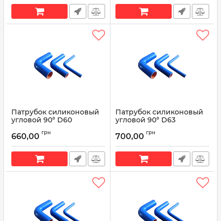
Патрубок силиконовый
Патрубок силиконовый
угловой 90° D60
угловой 90° D63
L200*200
L200*200
грн
грн
660,00
700,00
Артикул:
90° D60 L200*200
Артикул:
90° D63 L200*200