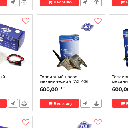
В корзину
В
ный
Топливный насос
Топлив
й
механический ГАЗ 406
механи
 ВАЗ,
двигатель AT 6010-406FP
двигате
грн
600,00
600,0
009-300FP
Артикул:
AT 6010-406FP
Артикул:
00FP
В корзину
В