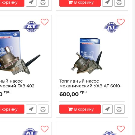
 корзину
В корзину
ный насос
Топливный насос
ческий ГАЗ 402
механический УАЗ AT 6010-
ль AT 6010-402FP
400FP
грн
грн
0
600,00
AT 6010-402FP
Артикул:
AT 6010-400FP
 корзину
В корзину