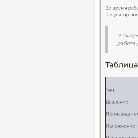
Во время рабо
Регулятор по
⚠️ Повр
работе 
Таблица
Тип
Давление
Производите
Напряжение 