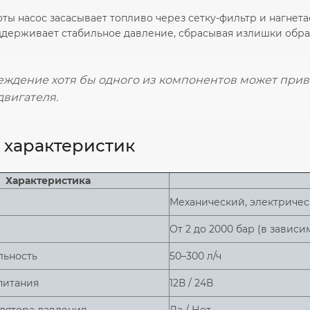
ты насос засасывает топливо через сетку-фильтр и нагнет
ддерживает стабильное давление, сбрасывая излишки обрат
еждение хотя бы одного из компонентов может прив
двигателя.
 характеристик
Характеристика
Механический, электриче
От 2 до 2000 бар (в зависи
льность
50–300 л/ч
питания
12В / 24В