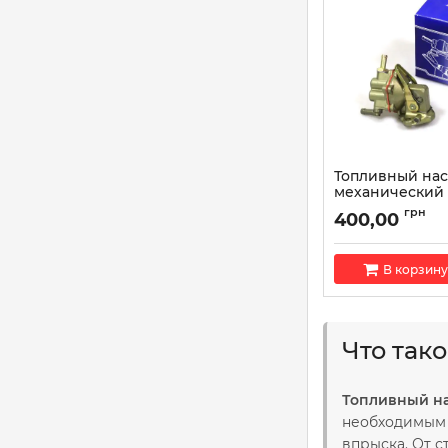
Топливный нас
механический 
6010-102FP
грн
400,00
Артикул:
AT 6010-1
В корзину
Что так
Топливный н
необходимым 
впрыска. От с