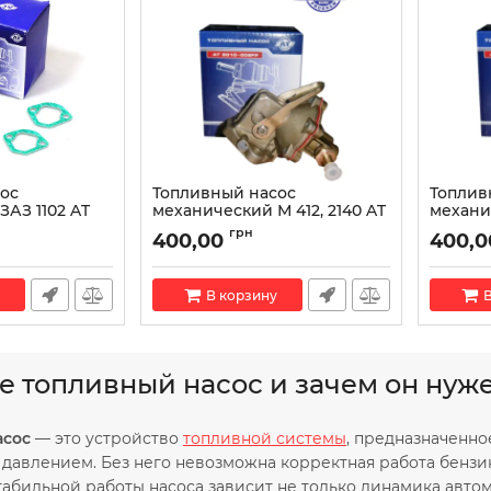
ос
Топливный насос
Топлив
ЗАЗ 1102 AT
механический М 412, 2140 AT
механи
6010-041FP
21099 A
грн
400,00
400,0
02FP
Артикул:
AT 6010-041FP
Артикул:
В корзину
В
ое топливный насос и зачем он нуж
асос
— это устройство
топливной системы
, предназначенно
давлением. Без него невозможна корректная работа бензи
табильной работы насоса зависит не только динамика автомо