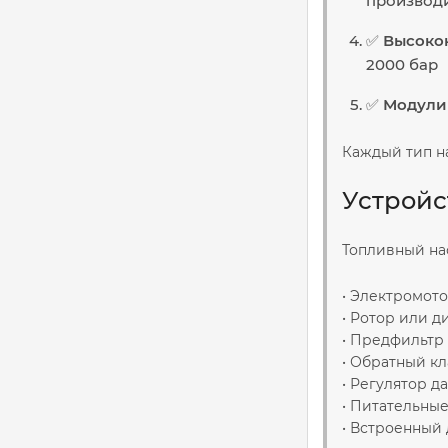
производ
✅
Высоко
2000 бар
✅
Модули 
Каждый тип на
Устройс
Топливный нас
• Электромото
• Ротор или 
• Предфильтр
• Обратный к
• Регулятор д
• Питательны
• Встроенный 