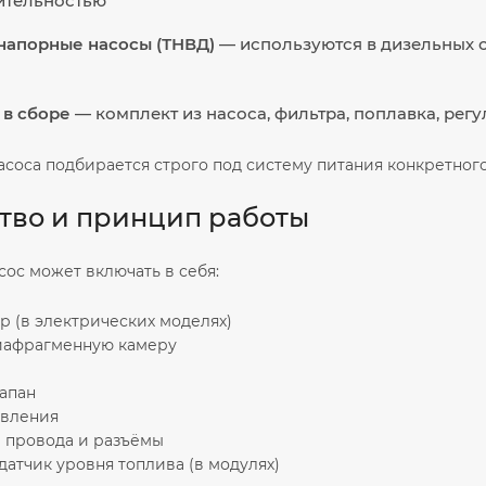
ительностью
напорные насосы (ТНВД)
— используются в дизельных с
в сборе
— комплект из насоса, фильтра, поплавка, рег
соса подбирается строго под систему питания конкретного
тво и принцип работы
ос может включать в себя:
р (в электрических моделях)
диафрагменную камеру
лапан
авления
е провода и разъёмы
датчик уровня топлива (в модулях)