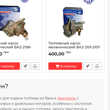
ный насос
Топливный насос
ческий ВАЗ 2108-
механический ВАЗ 2101-2107
T 6010-008FP
AT 6010-001FP
грн
грн
0
400,00
AT 6010-008FP
Артикул:
AT 6010-001FP
 корзину
В корзину
ен?
е для подачи топлива из бака в
двигатель
с
новых и дизельных моторов, особенно с системой
биля, но и расход топлива, запуск двигателя и