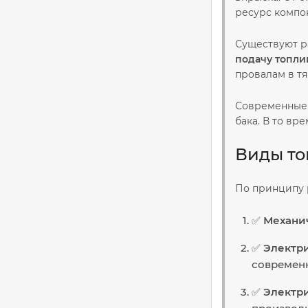
ресурс компо
Существуют р
подачу топли
провалам в тя
Современные 
бака. В то вр
Виды то
По принципу 
✅
Механи
✅
Электр
современ
✅
Электр