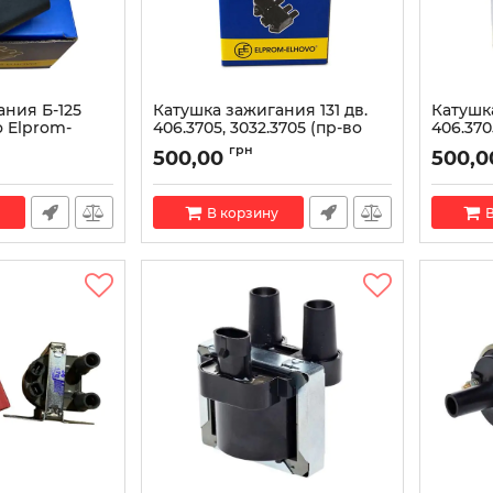
ания Б-125
Катушка зажигания 131 дв.
Катушк
о Elprom-
406.3705, 3032.3705 (пр-во
406.370
Elprom-Elhovo)
Elprom-
грн
500,00
500,0
Артикул:
406.3705, 3032.3705
Артикул:
В корзину
В