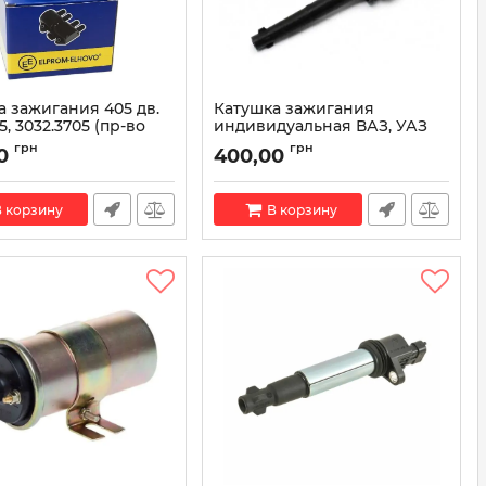
а зажигания 405 дв.
Катушка зажигания
5, 3032.3705 (пр-во
индивидуальная ВАЗ, УАЗ
Elhovo)
405, 409 60.3705 (пр-во
грн
грн
0
400,00
МЗАТЭ)
406.3705, 3032.3705
Артикул:
60.3705
 корзину
В корзину