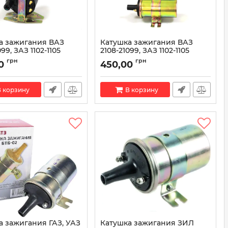
а зажигания ВАЗ
Катушка зажигания ВАЗ
99, ЗАЗ 1102-1105
2108-21099, ЗАЗ 1102-1105
05) (СУХАЯ) O.E.:
(027.3705) O.E.: 2108-3705010
грн
грн
0
450,00
05 AT 5000-102IC
AT 5000-008IC
AT 5000-102IC
Артикул:
AT 5000-008IC
 корзину
В корзину
а зажигания ГАЗ, УАЗ
Катушка зажигания ЗИЛ