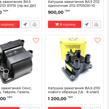
а зажигания ВАЗ
Катушка зажигания ВАЗ 2112
 2121 Б117А (пр-во ДК)
одиночная 2112-3705010-10
(пр-во АвтоТрейд)
Б117А
грн
грн
0
900,00
Артикул:
2112-3705010-10
 корзину
В корзину
 зажигания Сенс,
Катушка зажигания ВАЗ-2110
, Таврия, Газель
нового образца (1,6 - 8 клап)
48.3705 (пр-во
(57.3705) 2111-3705010 (пр-во
грн
грн
,00
1 200,00
Омега)
48.3705
Артикул:
2111-3705010