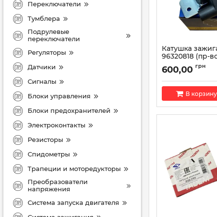
Переключатели
Тумблера
Подрулевые
переключатели
Катушка зажиг
Регуляторы
96320818 (пр-в
Elhovo)
грн
Датчики
600,00
Артикул:
96320818
Сигналы
В корзину
Блоки управления
Блоки предохранителей
Электроконтакты
Резисторы
Спидометры
Трапеции и моторедукторы
Преобразователи
напряжения
Система запуска двигателя
Система зажигания