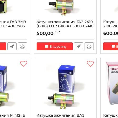
ания ГАЗ ЗМЗ
Катушка зажигания ГАЗ 2410
Катушк
O.E.: 406.3705
(Б 116) O.E.: Б116 AT 5000-024IC
2108-210
(3122.37
Артикул:
AT 5000-024IC
грн
500,00
600,0
3122.37
06IC
Артикул:
В корзину
В
ния М 412 (Б
Катушка зажигания ВАЗ
Катушк