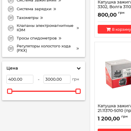
Катушка зажиг
3302, Волга 311
Система зарядки
АЗЛК-2141 с дв
грн
800,00
3022.3705 (пр-
Тахометры
Артикул:
3022.3705
Клапаны электромагнитные
В корзину
КЭМ
Тросы спидометров
Регуляторы холостого хода
(РХХ)
Цена
-
грн
Катушка зажига
21.11370-5010 (п
АвтоTрейд)
грн
1 200,00
Артикул:
21.11370-50