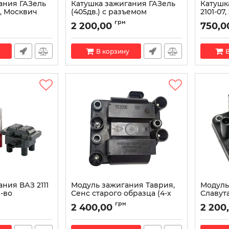
ания ГАЗель
Катушка зажигания ГАЗель
Катушк
0, Москвич
(405дв.) с разъемом
2101-07,
.УЗАМ с БСЗ
405.3705-03 (пр-во СОАТЭ)
Артикул:
грн
2 200,00
750,0
во МЗАТЭ)
Артикул:
405.3705-03
В корзину
В
ния ВАЗ 2111
Модуль зажигания Таврия,
Модуль
р-во
Сенс старого образца (4-х
Славута
контактный) 57.3705-01 (пр-
бизнес 
грн
2 400,00
2 200
во Омега)
Омега)
10
Артикул:
57.3705-01
Артикул: