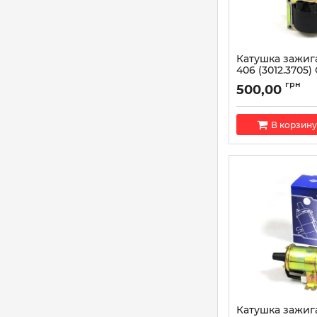
Катушка зажиг
406 (3012.3705) 
AT 5000-406IC
грн
500,00
Артикул:
AT 5000-4
В корзину
Катушка зажига