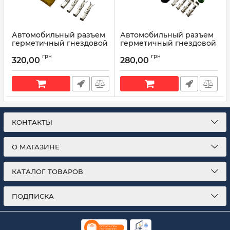
Автомобильный разъем
Автомобильный разъем
герметичный гнездовой
герметичный гнездовой
4-х контактный аналог
4-х контактный аналог
грн
грн
FCI 211PC042S4021 серии
Delphi 12186568 серии
320,00
280,00
2.5мм
1.5мм
Артикул:
211PC042S4021
Артикул:
12186568
КОНТАКТЫ
О МАГАЗИНЕ
КАТАЛОГ ТОВАРОВ
ПОДПИСКА