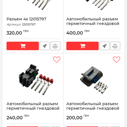
Разъем 4к 12015797
Автомобильный разъем
герметичный гнездовой
Артикул:
12015797
4-х контактный аналог
грн
грн
Delphi 12020832
320,00
400,00
WEATHER-PACK серии
2,5мм
Артикул:
12020832
Автомобильный разъем
Автомобильный разъем
герметичный гнездовой
герметичный гнездовой
4-х контактный аналог
4-х контактный аналог
грн
грн
Delphi 12015798
Delphi 12162833 12162834
240,00
200,00
WEATHER-PACK серии
серии 1,5мм
2,5мм для жгута