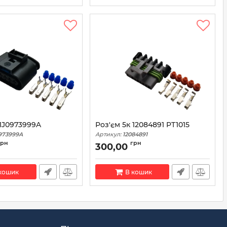
 1J0973999A
Роз'єм 5к 12084891 PT1015
973999A
Артикул:
12084891
грн
грн
300,00
кошик
В кошик