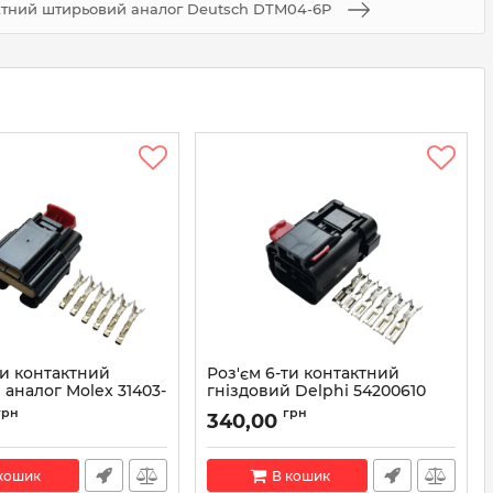
актний штирьовий аналог Deutsch DTM04-6P
ти контактний
Роз'єм 6-ти контактний
 аналог Molex 31403-
гніздовий Delphi 54200610
Артикул:
54200610
грн
грн
340,00
03-6110
кошик
В кошик