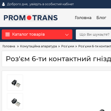
Доброго дня,
увійдіть в особистий кабінет
Головна
Блог
Каталог товарів
Головна
Комутаційна апаратура
Роз'єми
Роз'єми 6-ти контакт
Роз'єм 6-ти контактний гніз