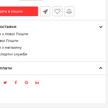
дати в кошик
оставки
з з Нової Пошти
ової Пошти
 з магазину
спортні служби
плати