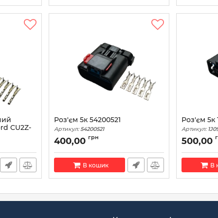
ний
Роз'єм 5к 54200521
Роз'єм 5к
ord CU2Z-
Артикул:
54200521
Артикул:
1J0
ft WPT-
грн
400,00
500,00
В кошик
В 