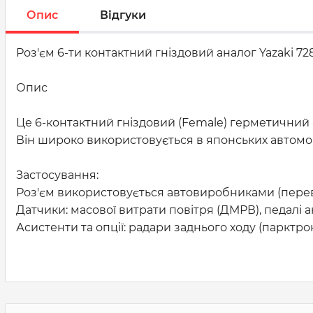
Опис
Відгуки
Роз'єм 6-ти контактний гніздовий аналог Yazaki 72
Опис
Це 6-контактний гніздовий (Female) герметичний а
Він широко використовується в японських автомоб
Застосування:
Роз'єм використовується автовиробниками (перева
Датчики: масової витрати повітря (ДМРВ), педалі 
Асистенти та опції: радари заднього ходу (парктро