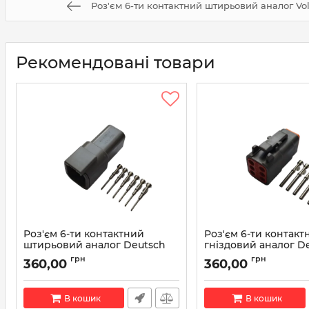
Роз'єм 6-ти контактний штирьовий аналог Vo
Рекомендовані товари
Роз'єм 6-ти контактний
Роз'єм 6-ти контакт
штирьовий аналог Deutsch
гніздовий аналог D
DTM04-6P
DTM06-6S
грн
грн
360,00
360,00
Артикул:
DTM04-6P
Артикул:
DTM06-6S
В кошик
В кошик