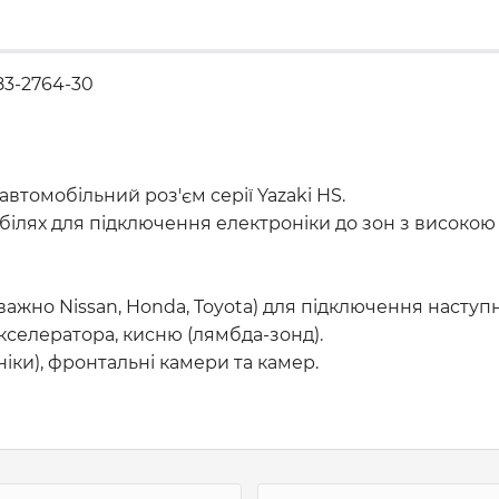
83-2764-30
втомобільний роз'єм серії Yazaki HS.
ілях для підключення електроніки до зон з високою 
жно Nissan, Honda, Toyota) для підключення наступн
акселератора, кисню (лямбда-зонд).
ніки), фронтальні камери та камер.