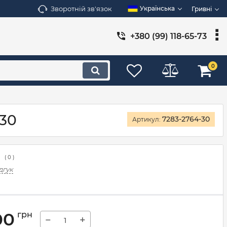
Зворотній зв'язок
Українська
Гривні
+380 (99) 118-65-73
0
-30
7283-2764-30
Артикул:
(
0
)
дгук
00
грн
−
+