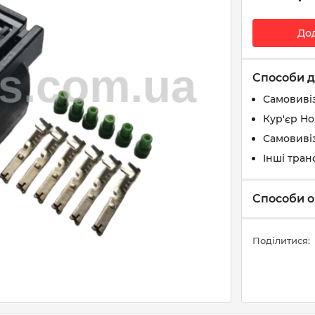
До
Способи д
Самовиві
Кур'єр Н
Самовивіз
Інші тран
Способи о
Поділитися: