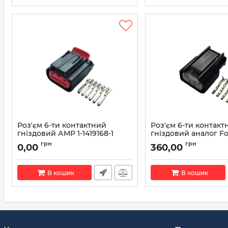
Роз'єм 6-ти контактний
Роз'єм 6-ти контакт
гніздовий АМР 1-1419168-1
гніздовий аналог F
14S411-AEA Motorcra
Артикул:
1-1419168-1
грн
грн
0,00
360,00
1280
Артикул:
WPT-1280
В кошик
В кошик