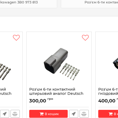
lkswagen 3B0 973 813
Роз'єм 6-ти конт
ний
Роз'єм 6-ти контактний
Роз'єм 6-
eutsch
штирьовий аналог Deutsch
гніздовий
DT04-6P
6110
грн
300,00
400,00
Артикул:
DT04-6P
Артикул:
314
В кошик
В 