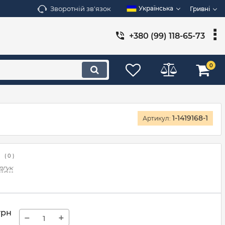
Зворотній зв'язок
Українська
Гривні
+380 (99) 118-65-73
0
1-1419168-1
Артикул:
(
0
)
дгук
грн
−
+