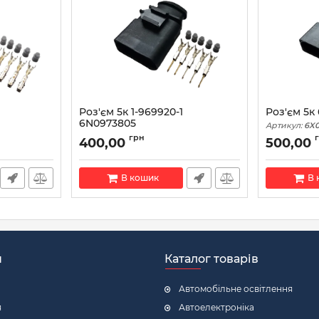
Роз'єм 5к 1-969920-1
Роз'єм 5к
6N0973805
Артикул:
6X0
Артикул:
6N0973805
грн
400,00
500,00
В кошик
В 
н
Каталог товарів
Автомобільне освітлення
я
Автоелектроніка