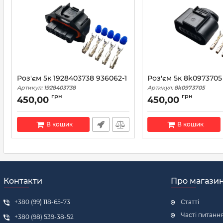
Роз'єм 5к 1928403738 936062-1
Роз'єм 5к 8k0973705
Артикул:
1928403738
Артикул:
8k0973705
грн
грн
450,00
450,00
В кошик
В кошик
Контакти
Про магази
+380 (99) 118-65-73
Статті
Часті питанн
+380 (98) 539-38-52