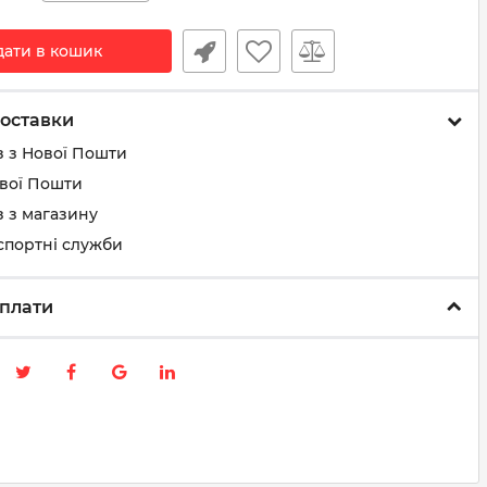
дати в кошик
оставки
з з Нової Пошти
ової Пошти
 з магазину
спортні служби
плати