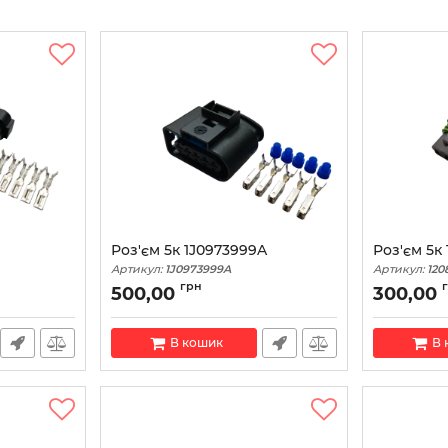
Роз'єм 5к 1J0973999A
Роз'єм 5к 
Артикул:
1J0973999A
Артикул:
120
грн
500,00
300,00
В кошик
В 