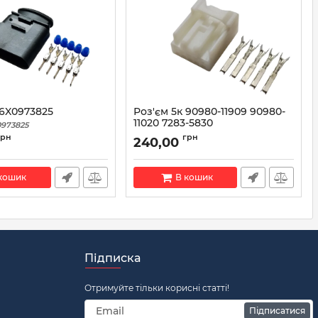
 6X0973825
Роз'єм 5к 90980-11909 90980-
11020 7283-5830
973825
Артикул:
6X0973825
грн
грн
240,00
кошик
В кошик
Підписка
Отримуйте тільки корисні статті!
Підписатися