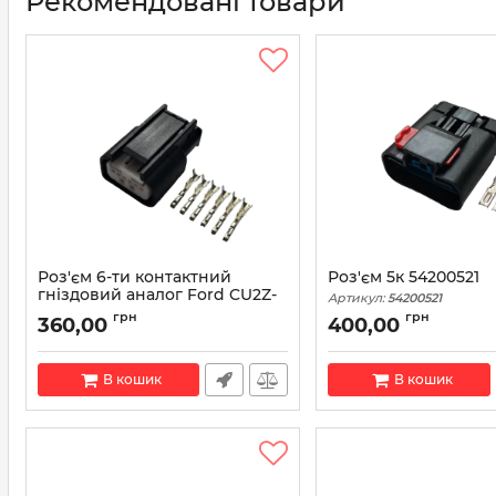
Рекомендовані товари
Роз'єм 6-ти контактний
Роз'єм 5к 54200521
гніздовий аналог Ford CU2Z-
Артикул:
54200521
14S411-AEA Motorcraft WPT-
грн
грн
360,00
400,00
1280
Артикул:
WPT-1280
В кошик
В кошик