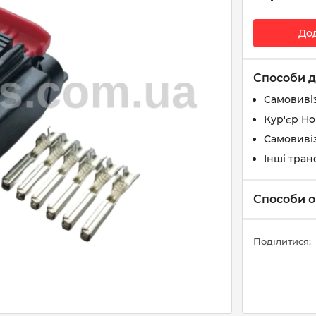
До
Способи д
Самовиві
Кур'єр Н
Самовивіз
Інші тран
Способи о
Поділитися: