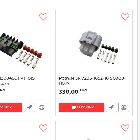
12084891 PT1015
Роз'єм 5к 7283-1052-10 90980-
11077
84891
Артикул:
90980-11077
грн
грн
330,00
кошик
В кошик