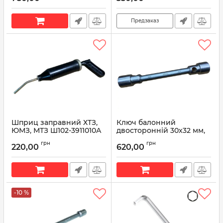
Предзаказ
Шприц заправний ХТЗ,
Ключ балонний
ЮМЗ, МТЗ Ш102-3911010А
двосторонній 30х32 мм,
ТУ37.372.052-88
товщина 26 мм, довжина
грн
грн
350 мм 142969 (вир-во
220,00
620,00
Артикул:
Ш102-3911010А
MTX)
Артикул:
142969
-10 %