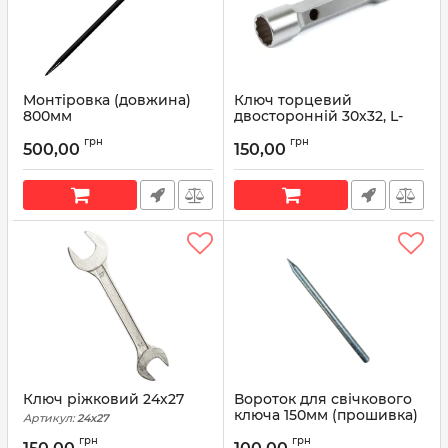
Монтіровка (довжина)
Ключ торцевий
800мм
двосторонній 30х32, L-
310мм
Артикул:
800мм
грн
грн
500,00
150,00
Артикул:
30х32
Ключ ріжковий 24х27
Вороток для свічкового
ключа 150мм (прошивка)
Артикул:
24х27
Артикул:
150мм
грн
грн