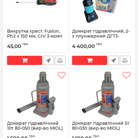
Викрутка хрест. Fusion,
Домкрат гідравлічний, 2-
Ph2 х 150 мм, CrV 3-комп
х плунжерний ДГТ3-
3913010 (вир-во ШААЗ)
Артикул:
VT-3145
грн
грн
45,00
4 400,00
Артикул:
ДГТ3-3913010
Домкрат гідравлічний
Домкрат гідравлічний 5т
10т 80-050 (вир-во MIOL)
80-030 (вир-во MIOL)
Артикул:
80-050
Артикул:
80-030
грн
грн