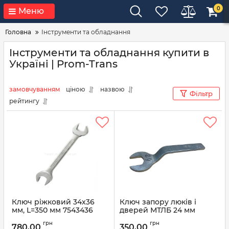
0
Меню
Головна
Інструменти та обладнання
Інструменти та обладнання купити в
Україні | Prom-Trans
замовчуванням
ціною
назвою
Фільтр
рейтингу
Ключ ріжковий 34x36
Ключ запору люків і
мм, L=350 мм 7543436
дверей МТЛБ 24 мм
(вир-во FORCE)
6.61.101-1
грн
грн
780,00
350,00
Артикул:
7543436
Артикул:
6.61.101-1