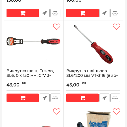
150,00
100,00
Викрутка шліц. Fusion,
Викрутка шліцьова
SL6, 0 х 150 мм, CrV 3-
SL6*200 мм VT-3116 (вир-
компонентна рукоятка
во INTERTOOL)
грн
грн
"anti slip"// MTX
43,00
45,00
Артикул:
VT-3116
Артикул:
SL6, 0 х 150 мм, CrV