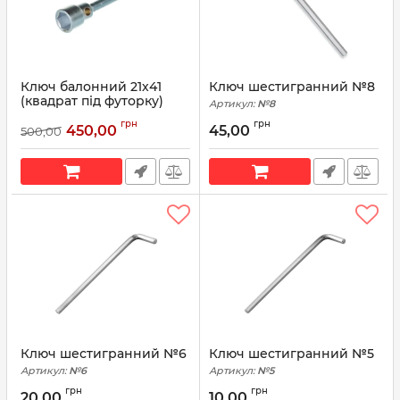
Ключ балонний 21х41
Ключ шестигранний №8
(квадрат під футорку)
Артикул:
№8
ГАЗ, ЗиЛ
грн
грн
450,00
45,00
500,00
Артикул:
21х41
Ключ шестигранний №6
Ключ шестигранний №5
Артикул:
№6
Артикул:
№5
грн
грн
20,00
10,00