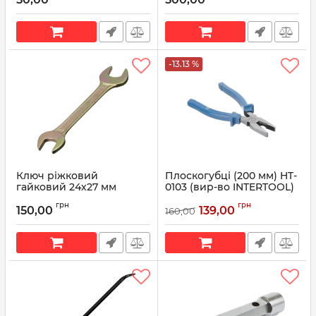
-13.13 %
Ключ ріжковий
Плоскогубці (200 мм) HT-
гайковий 24х27 мм
0103 (вир-во INTERTOOL)
жовтий цинк (вир-во
Артикул:
HT-0103
грн
грн
Сибртех)
150,00
139,00
160,00
Артикул:
24х27