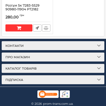
Роз'єм 5к 7283-5529
90980-11904 PT2182
88988933
грн
280,00
Артикул:
88988933
КОНТАКТИ
ПРО МАГАЗИН
КАТАЛОГ ТОВАРІВ
ПІДПИСКА
© 2026
prom-trans.com.ua.