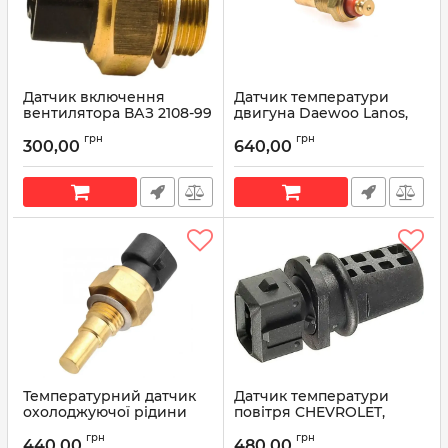
Датчик включення
Датчик температури
вентилятора ВАЗ 2108-99
двигуна Daewoo Lanos,
(16А) (94-99 °C) 66.3710
Сhevrolet Nubira, Lacetti,
грн
грн
(вир-во КЗАЭ)
Aveo, Tacuma 1.8 96177604
300,00
640,00
(вир-во GM)
Артикул:
66.3710
Артикул:
96177604
Температурний датчик
Датчик температури
охолоджуючої рідини
повітря CHEVROLET,
Ланос, Нексія, Авео,
AVEO, LACETTI, Daewoo
грн
грн
Лачетті 96182634 (вир-во
Nubira 96183228 (вир-во
440,00
480,00