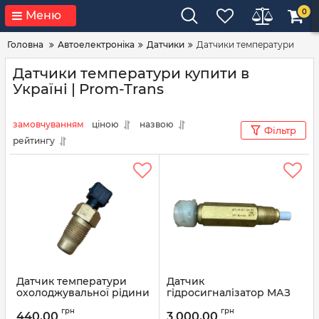
0
Меню
Головна
Автоелектроніка
Датчики
Датчики температури
Датчики температури купити в
Україні | Prom-Trans
замовчуванням
ціною
назвою
Фільтр
рейтингу
Датчик температури
Датчик
охолоджувальної рідини
гідросигналізатор МАЗ
МТЗ 301.3828 (вир-во
6430, -4370, Амкодор 320
грн
грн
КЗАЭ)
ДГС-М-311-24-01 (вир-во
440,00
3 000,00