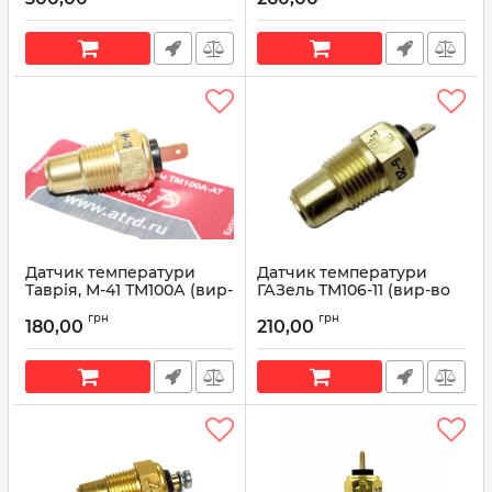
(вир-во Рікор)
02 (вир-во АвтoTрейд)
Артикул:
40.5213
Артикул:
423.3828-02
Датчик температури
Датчик температури
Таврія, М-41 ТМ100А (вир-
ГАЗель ТМ106-11 (вир-во
во АвтoTрейд)
АвтoTрейд)
грн
грн
180,00
210,00
Артикул:
ТМ100А
Артикул:
ТМ106-11