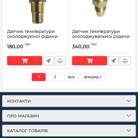
Датчик температури
Датчик температури
охолоджуючої рідини
охолоджувальної рідини
ЗАЗ 1102, 1103, АЗЛК 2141
ТМ100-3808000 (вир-во
грн
грн
ТМ100А (вир-во КЗАЭ)
КЗАЭ)
180,00
340,00
Артикул:
ТМ100А
Артикул:
ТМ100-3808000
1
2
все
вперед »
КОНТАКТИ
ПРО МАГАЗИН
КАТАЛОГ ТОВАРІВ