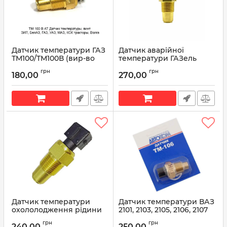
Датчик температури ГАЗ
Датчик аварійної
ТМ100/ТМ100В (вир-во
температури ГАЗель
АвтoTрейд)
ТМ111-02 (вир-во
грн
грн
АвтoTрейд)
180,00
270,00
Артикул:
ТМ100/ТМ100В
Артикул:
ТМ111-02
Датчик температури
Датчик температури ВАЗ
охололодження рідини
2101, 2103, 2105, 2106, 2107
(ДТОР) МТЗ 301.3828
ТМ106 (вир-во КЗАЭ)
грн
грн
(вир-во АвтoTрейд)
240,00
250,00