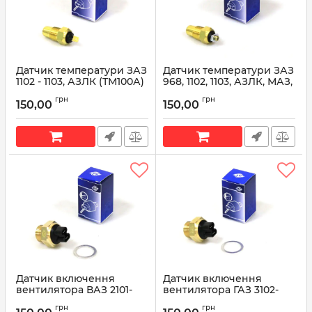
Датчик температури ЗАЗ
Датчик температури ЗАЗ
1102 - 1103, АЗЛК (ТМ100А)
968, 1102, 1103, АЗЛК, МАЗ,
AT 8080-102WT
ЗИЛ УАЗ (ТМ100В) AT
грн
грн
1000-170WT
150,00
150,00
Артикул:
AT 8080-102WT
Артикул:
AT 1000-170WT
Датчик включення
Датчик включення
вентилятора ВАЗ 2101-
вентилятора ГАЗ 3102-
2107, 2121; ЗАЗ 1102-1105 AT
3110, АЗЛК AT 8800-141TS
грн
грн