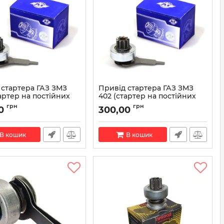
 стартера ГАЗ ЗМЗ
Привід стартера ГАЗ ЗМЗ
артер на постійних
402 (стартер на постійних
х) AT 8600-406SD
магнітах) AT 8600-402SD
грн
грн
0
300,00
AT 8600-406SD
Артикул:
AT 8600-402SD
В кошик
В кошик