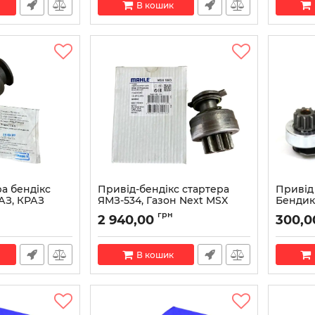
В кошик
а бендікс
Привід-бендікс стартера
Привід
МАЗ, КРАЗ
ЯМЗ-534, Газон Next MSX
Бендикс
=11) (вир-во
1803 (Letrika - 16.913.295)
вилкою
грн
2 940,00
300,0
(вир-во MAHLE)
Артикул:
600
Артикул:
16.913.295
В кошик