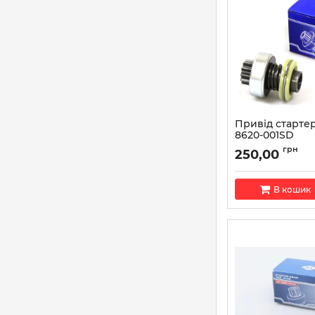
Привід стартер
8620-001SD
Артикул:
AT 8620-0
грн
250,00
В кошик