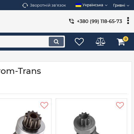
Зворотній зв'язок
Українська
Гривні
+380 (99) 118-65-73
0
rom-Trans