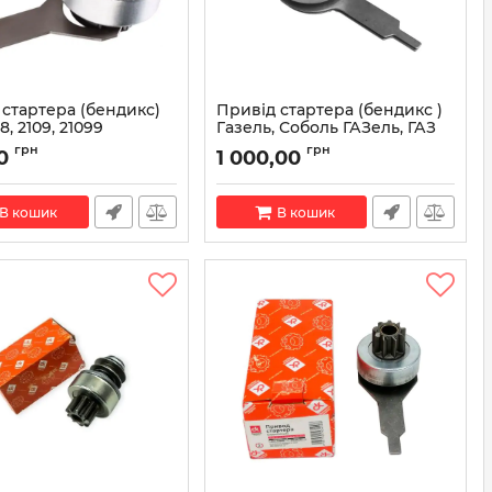
 стартера (бендикс)
Привід стартера (бендикс )
8, 2109, 21099
Газель, Соболь ГАЗель, ГАЗ
8600 (вир-во БАТЭ)
(406-й двигун) з виделкою
грн
грн
0
1 000,00
5112.3708600 (вир-во БАТЭ)
426.3708600
Артикул:
5112.3708600
В кошик
В кошик