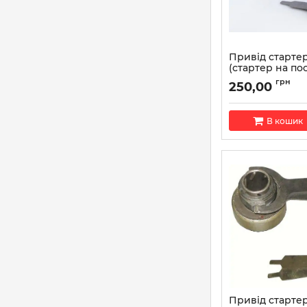
Привід стартер
(стартер на пос
8600-008SD
грн
250,00
Артикул:
AT 8600-
В кошик
Привід стартер