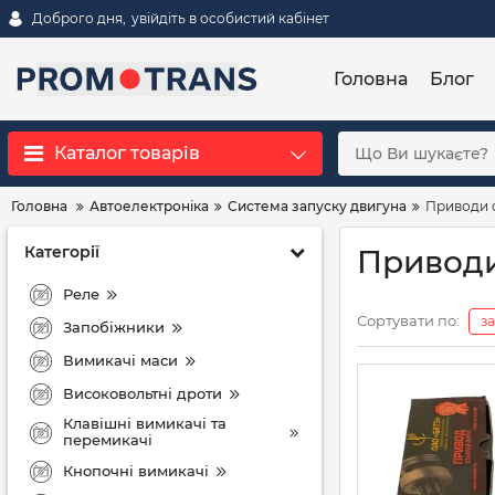
Доброго дня,
увійдіть в особистий кабінет
Головна
Блог
Каталог товарів
Головна
Автоелектроніка
Система запуску двигуна
Приводи 
Категорії
Приводи 
Реле
Сортувати по:
з
Запобіжники
Вимикачі маси
Високовольтні дроти
Клавішні вимикачі та
перемикачі
Кнопочні вимикачі