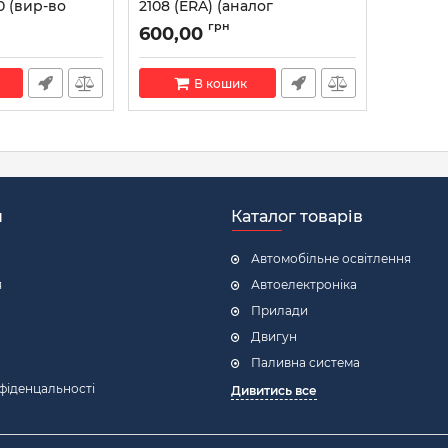
00 (вир-во
2108 (ERA) (аналог
1006209923) ZN0805
грн
600,00
00
Артикул:
ZN0805
В кошик
н
Каталог товарів
Автомобільне освітлення
я
Автоелектроніка
Прилади
Двигун
Паливна система
фіденцальності
Дивитись все