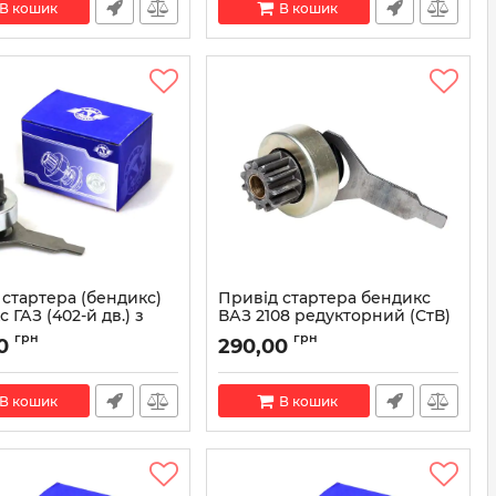
В кошик
В кошик
 стартера (бендикс)
Привід стартера бендикс
 ГАЗ (402-й дв.) з
ВАЗ 2108 редукторний (СтВ)
 (АТ) AT 8600-402SD
VCS0115
грн
грн
0
290,00
АТ 8600-402SD
Артикул:
VCS0115
В кошик
В кошик