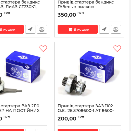
 стартера бендикс
Привід стартера бендикс
З, ЛиАЗ СТ230К1,
ГАЗель з вилкою
4 СТ230К-3708600-01
редукторний 406 дв.
грн
грн
0
350,00
 ДК)
6012.3708600 (вир-во ДК)
СТ230К-3708600-01
Артикул:
6012.3708600
В кошик
В кошик
стартера ВАЗ 2110
Привід стартера ЗАЗ 1102
ЕР НА ПОСТІЙНИХ
O.E.: 26.3708600-1 AT 8600-
АХ) AT 8600-010SD
102SD
грн
грн
0
200,00
AT 8600-010SD
Артикул:
AT 8600-102SD