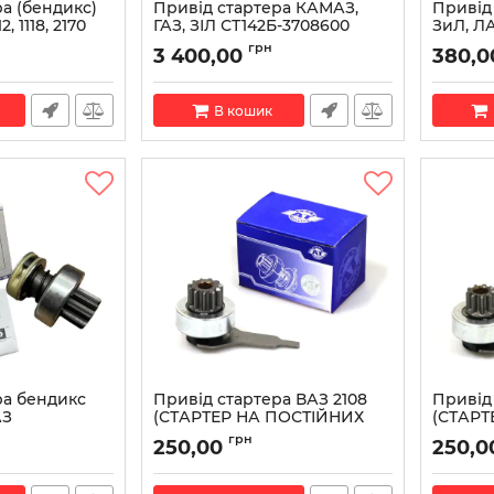
а (бендикс)
Привід стартера КАМАЗ,
Привід
2, 1118, 2170
ГАЗ, ЗІЛ СТ142Б-3708600
ЗиЛ, ЛА
вир-во БАТЭ)
(вир-во БАТЭ)
СТ230К
грн
3 400,00
380,0
(вир-во
00
Артикул:
СТ142Б-3708600
Артикул:
В кошик
ра бендикс
Привід стартера ВАЗ 2108
Привід 
АЗ
(СТАРТЕР НА ПОСТІЙНИХ
(СТАРТ
3 (вир-во
МАГНІТАХ) AT 8600-008SD
МАГНІТ
грн
250,00
250,0
)
Артикул:
AT 8600-008SD
Артикул:
600-03