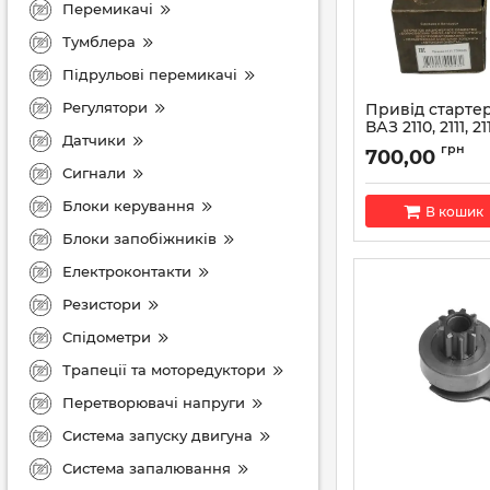
Перемикачі
Тумблера
Підрульові перемикачі
Регулятори
Привід стартер
ВАЗ 2110, 2111, 2
Датчики
(вир-во БАТЭ)
грн
700,00
Артикул:
2111.37086
Сигнали
Блоки керування
В кошик
Блоки запобіжників
Електроконтакти
Резистори
Спідометри
Трапеції та моторедуктори
Перетворювачі напруги
Система запуску двигуна
Система запалювання