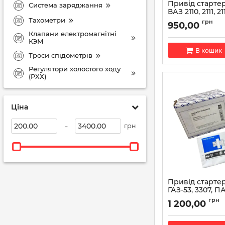
Привід стартер
Система заряджання
ВАЗ 2110, 2111, 211
5121.3708600 (
Тахометри
грн
950,00
Артикул:
5121.37086
Клапани електромагнітні
КЭМ
В кошик
Троси спідометрів
Регулятори холостого ходу
(РХХ)
Ціна
-
грн
Привід старте
ГАЗ-53, 3307, П
4217.3708.600-0
грн
1 200,00
ПРАМО-ЭЛТРА
Артикул:
4217.3708.