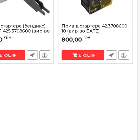
 стартера (бендикс)
Привід стартера 42.3708600-
1 425.3708600 (вир-во
10 (вир-во БАТЕ)
Артикул:
42.3708600-10
грн
грн
0
800,00
425.3708600
В кошик
В кошик