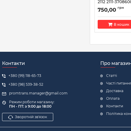
2112 2111-37086
БАТЕ)
грн
750,00
Артикул:
2111-37086
В кошик
Контакти
Про магази
+380 (99) 118-65-73
Статті
Часті питанн
+380 (98) 539-38-52
Доставка
promtrans.manager@gmail.com
Оплата
Режим роботи магазину:
Контакти
ПН - ПТ: з 9:00 до 18:00
Політика кон
Зворотній зв'язок