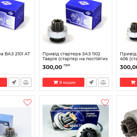
а ВАЗ 2101 AT
Привід стартера ЗАЗ 1102
Привід
Таврія (стартер на постійгих
406 (ст
магнітах) AT 8601-102SD
магніта
01SD
грн
300,00
300,0
Артикул:
AT 8601-102SD
Артикул:
В кошик