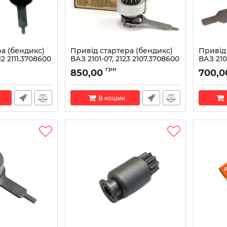
а (бендикс)
Привід стартера (бендикс)
Привід
112 2111.3708600
ВАЗ 2101-07, 2123 2107.3708600
ВАЗ 210
(вир-во БАТЭ)
426.370
грн
850,00
700,0
00
Артикул:
2107.3708600
Артикул:
В кошик