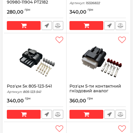
90980-11904 PT2182
Артикул:
15326822
88988933
грн
грн
280,00
340,00
Артикул:
88988933
Роз'єм 5к 805-123-541
Роз'єм 5-ти контактний
гніздовий аналог
Артикул:
805-123-541
Sumitomo 6189-0848
грн
грн
340,00
360,00
Артикул:
6189-0848