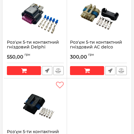
Роз'єм 5-ти контактний
Роз'єм 5-ти контактний
гніздовий Delphi
гніздовий AC delco
15305554
PT1154 GM 15306027
грн
грн
550,00
300,00
Артикул:
15305554
Артикул:
15306027
Роз'єм 5-ти контактний