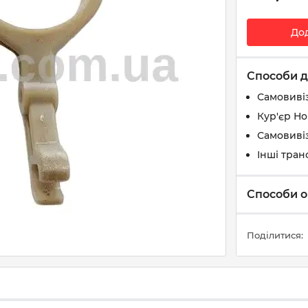
До
Способи д
Самовиві
Кур'єр Н
Самовивіз
Інші тран
Способи о
Поділитися: