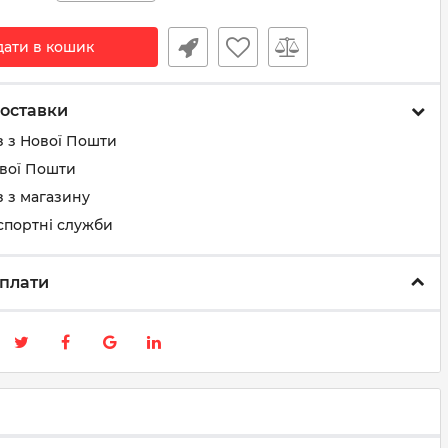
дати в кошик
оставки
з з Нової Пошти
ової Пошти
 з магазину
спортні служби
плати