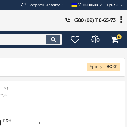
Зворотній зв'язок
Українська
Гривні
+380 (99) 118-65-73
0
ВС-01
Артикул:
(
0
)
дгук
0
грн
−
+