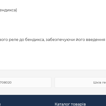
бендикса)
ового реле до бендикса, забезпечуючи його введення 
3708020
Шків ге
н
Каталог товарів