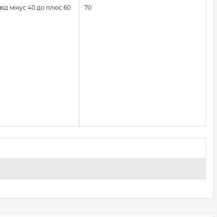
від мінус 40 до плюс 60
70