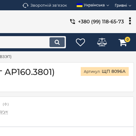
Зворотній зв'язок
Українська
Гривні
+380 (99) 118-65-73
0
 ВЗЭП)
 АР160.3801)
ЩП 8096А
Артикул:
(
0
)
дгук