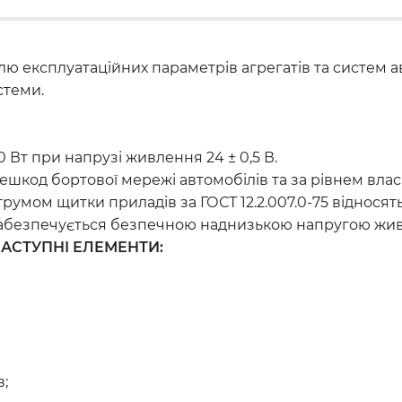
ю експлуатаційних параметрів агрегатів та систем а
стеми.
 Вт при напрузі живлення 24 ± 0,5 В.
ешкод бортової мережі автомобілів та за рівнем вла
умом щитки приладів за ГОСТ 12.2.007.0-75 відносят
забезпечується безпечною наднизькою напругою жи
НАСТУПНІ ЕЛЕМЕНТИ:
в;