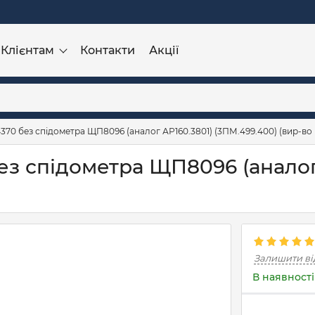
Клієнтам
Контакти
Акції
70 без спідометра ЩП8096 (аналог АР160.3801) (3ПМ.499.400) (вир-во
з спідометра ЩП8096 (аналог
Залишити ві
В наявності