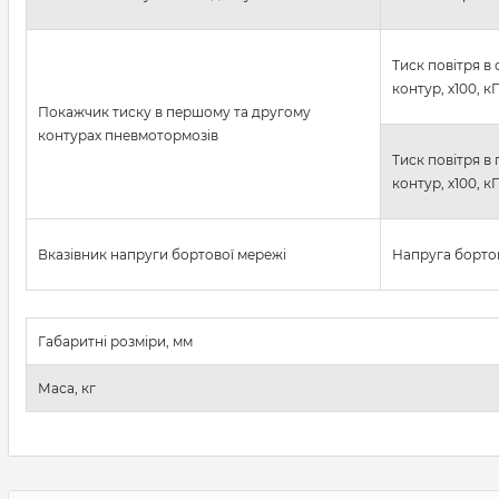
Тиск повітря в
контур, х100, к
Покажчик тиску в першому та другому
контурах пневмотормозів
Тиск повітря в 
контур, х100, к
Вказівник напруги бортової мережі
Напруга бортов
Габаритні розміри, мм
Маса, кг