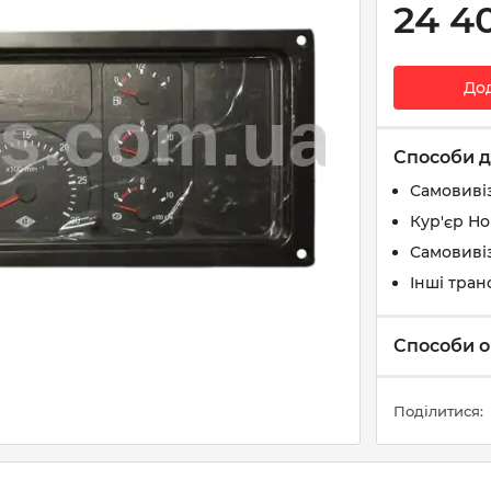
24 4
До
Способи д
Самовиві
Кур'єр Н
Самовивіз
Інші тран
Способи о
Поділитися: