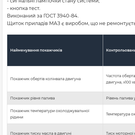
- сигнальні лампочки стану системи;
- кнопка тест.
Виконаний за ГОСТ 3940-84.
Щиток приладів МАЗ є виробом, що не ремонтується,
Найменування покажчиків
Контрольован
Частота оберта
Покажчик обертів колінвала двигуна
двигуна, х100 хв
Покажчик рівня палива
Рівень палива 
Покажчик температури охолоджувальної
Температура о
рідини
Покажчик тиску масла в двигуні
Тиск моторної о