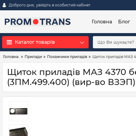
Доброго дня,
увійдіть в особистий кабінет
Головна
Блог
Каталог товарів
Головна
Прилади
Покажчики приладів
Щиток приладів МАЗ 43
Щиток приладів МАЗ 4370 бе
(3ПМ.499.400) (вир-во ВЗЭП)