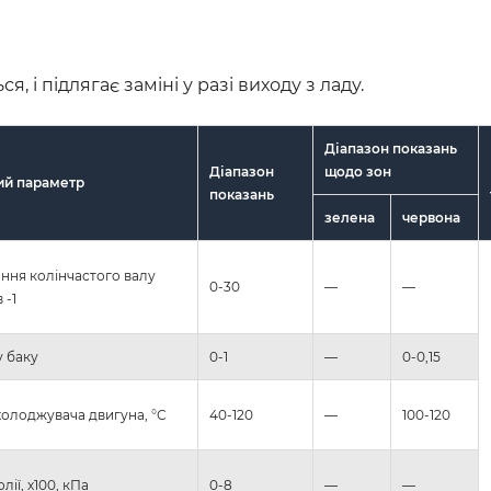
 і підлягає заміні у разі виходу з ладу.
Діапазон показань
Діапазон
щодо зон
ий параметр
показань
зелена
червона
ння колінчастого валу
0-30
—
—
 -1
у баку
0-1
—
0-0,15
холоджувача двигуна, °С
40-120
—
100-120
лії, х100, кПа
0-8
—
—