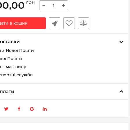
00,00
грн
−
+
дати в кошик
оставки
з з Нової Пошти
ової Пошти
 з магазину
спортні служби
плати