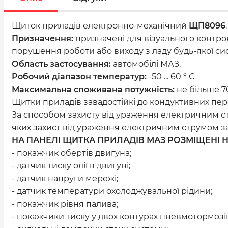
Щиток приладів електронно-механічний
ЩП8096
.
Призначення:
призначені для візуального контрол
порушення роботи або виходу з ладу будь-якої си
Область застосування:
автомобілі МАЗ.
Робочий діапазон температур:
-50 ... 60 ° С
Максимальна споживана потужність:
не більше 70
Щитки приладів завадостійкі до кондуктивних пер
За способом захисту від ураження електричним стр
яких захист від ураження електричним струмом 
НА ПАНЕЛІ ЩИТКА ПРИЛАДІВ МАЗ РОЗМІЩЕНІ 
- покажчик обертів двигуна;
- датчик тиску олії в двигуні;
- датчик напруги мережі;
- датчик температури охолоджувальної рідини;
- покажчик рівня палива;
- покажчики тиску у двох контурах пневмотормозі