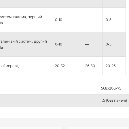
 системі гальма, перший
0-10
—
0-5
Па
гальмівній системі, другий
0-10
—
0-5
Па
ої мережі,
20-32
26-30
20-26
568х206х75
1,5 (без панелі)