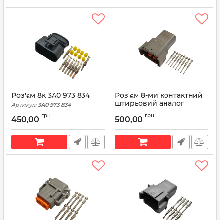
Роз'єм 8к 3A0 973 834
Роз'єм 8-ми контактний
штирьовий аналог
Артикул:
3A0 973 834
Deutsch DTM04-8P
грн
грн
450,00
500,00
Артикул:
DTM04-8P