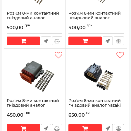
Роз'єм 8-ми контактний
Роз'єм 8-ми контактний
гніздовий аналог
штирьовий аналог
Deutsch DTM06-8S
Deutsch DT04-08PA
грн
грн
500,00
400,00
Артикул:
DTM06-8S
Артикул:
DT04-08PA
Роз'єм 8-ми контактний
Роз'єм 8-ми контактний
гніздовий аналог
гніздовий аналог Yazaki
Deutsch DT06-08SA
7283-5684-10 Motorcraft
грн
грн
WPT-521 Ford 3U2Z-14S411-
450,00
650,00
Артикул:
DT06-08SA
TZA
Артикул:
7283-5684-10