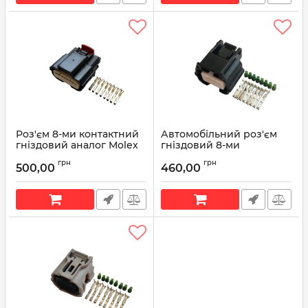
Роз'єм 8-ми контактний
Автомобільний роз'єм
гніздовий аналог Molex
гніздовий 8-ми
серії MX64
контактний аналог Yazaki
грн
грн
7283-8855-30 серії RH
500,00
460,00
Артикул:
Р685
Артикул:
7283-8855-30