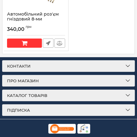
Автомобільний роз'єм
гніздовий 8-ми
контактний аналог
грн
Sumitomo 6189-1240
340,00
Toyota 90980-12520 серії
TS SEALED
Артикул:
90980-12520
КОНТАКТИ
ПРО МАГАЗИН
КАТАЛОГ ТОВАРІВ
ПІДПИСКА