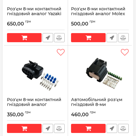
Роз'єм 8-ми контактний
Роз'єм 8-ми контактний
гніздовий аналог Yazaki
гніздовий аналог Molex
7283-5684-10 Motorcraft
серії MX64
грн
грн
WPT-521 Ford 3U2Z-14S411-
650,00
500,00
Артикул:
Р685
TZA
Артикул:
7283-5684-10
Роз'єм 8-ми контактний
Автомобільний роз'єм
гніздовий аналог
гніздовий 8-ми
Volkswagen 3A0 973 734
контактний аналог Yazaki
грн
грн
7283-8855-30 серії RH
350,00
460,00
Артикул:
3A0 973 734
Артикул:
7283-8855-30