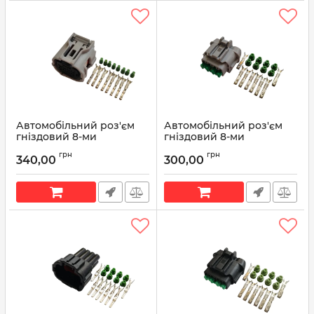
Автомобільний роз'єм
Автомобільний роз'єм
гніздовий 8-ми
гніздовий 8-ми
контактний аналог
контактний аналог
грн
грн
Sumitomo 6189-1240
Sumitomo 6185-1179 6918-
340,00
300,00
Toyota 90980-12520 серії
1780 KUM PB295-08120
TS SEALED
Артикул:
PB295-08120
Артикул:
90980-12520