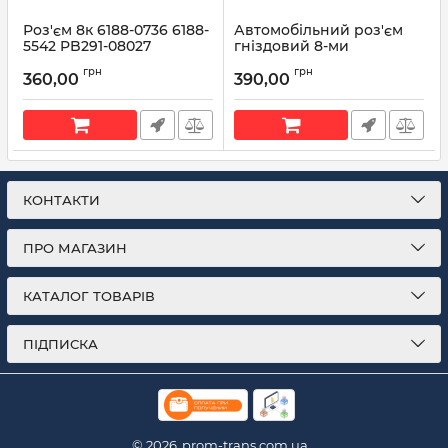
Роз'єм 8к 6188-0736 6188-
Автомобільний роз'єм
5542 PB291-08027
гніздовий 8-ми
контактний аналог
Артикул:
PB291-08027
грн
грн
Sumitomo 6185-1177 6918-
360,00
390,00
1780 6185-5179 KUM
PB295-08020
Артикул:
PB295-08020
КОНТАКТИ
ПРО МАГАЗИН
КАТАЛОГ ТОВАРІВ
ПІДПИСКА
© 2026
prom-trans.com.ua.