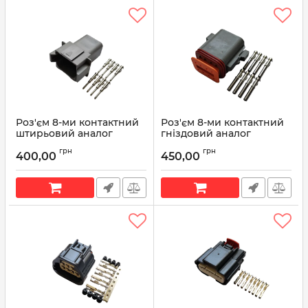
Роз'єм 8-ми контактний
Роз'єм 8-ми контактний
штирьовий аналог
гніздовий аналог
Deutsch DT04-08PA
Deutsch DT06-08SA
грн
грн
400,00
450,00
Артикул:
DT04-08PA
Артикул:
DT06-08SA