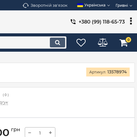
Зворотній зв'язок
Українська
Гривні
+380 (99) 118-65-73
0
13578974
Артикул:
(
0
)
дгук
00
грн
−
+