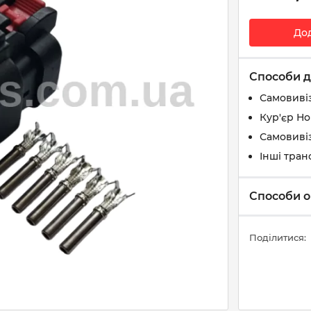
До
Способи д
Самовиві
Кур'єр Н
Самовивіз
Інші тран
Способи о
Поділитися: