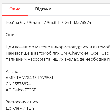
Опис
Відгуки
Роз'єм 6к 776433-1 776531-1 PT2611 13578974
Опис
Цей конектор масово використовується в автомобі
Найчастіше в автомобілях GM (Chevrolet, Opel, Cad
паливним насосом та інших вузлах, де необхідна 
Аналог:
AMP, TE 776433-1 776531-1
GM 13578974
AC Delco PT2611
Застосовуються:
До клеми TL 41