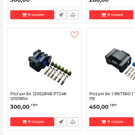
В кошик
В кошик
Роз'єм 6к 12052848 PT246
Роз'єм 6к 1-967360-1
12101854
119
Артикул:
12101854
Артикул:
1-967360-1
грн
грн
300,00
450,00
В кошик
В кошик