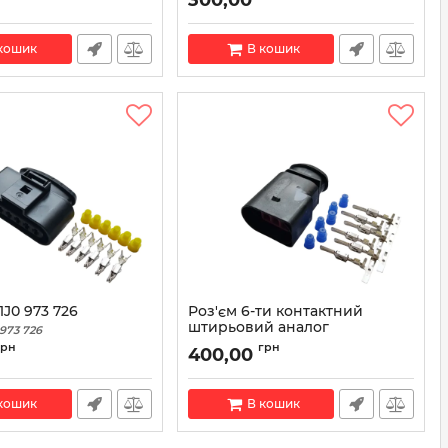
кошик
В кошик
1J0 973 726
Роз'єм 6-ти контактний
штирьовий аналог
 973 726
Volkswagen 1J0 973 833
грн
грн
400,00
Артикул:
1J0 973 833
кошик
В кошик