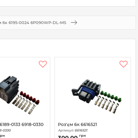
м 6к 6195-0024 6P090WP-DL-MS
6189-0133 6918-0330
Роз'єм 6к 6616521
8-0330
Артикул:
6616521
грн
грн
300,00