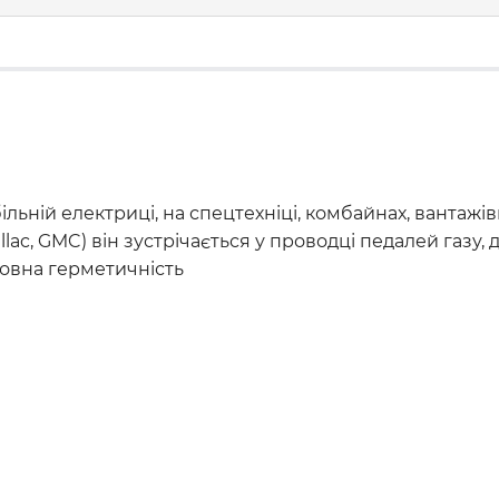
льній електриці, на спецтехніці, комбайнах, вантажі
illac, GMC) він зустрічається у проводці педалей газу
повна герметичність