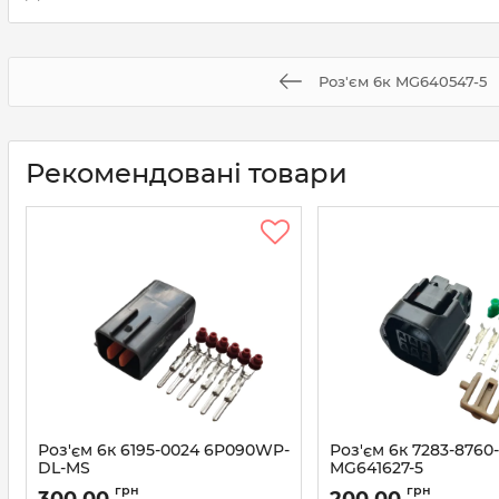
Роз'єм 6к MG640547-5
Рекомендовані товари
Роз'єм 6к 6195-0024 6P090WP-
Роз'єм 6к 7283-8760
DL-MS
MG641627-5
Артикул:
6195-0024
Артикул:
MG641627-5
грн
грн
300,00
200,00