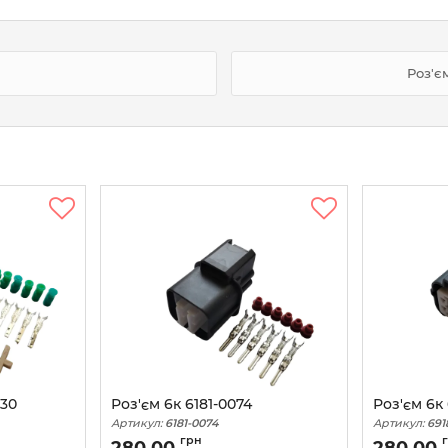
Роз'є
-30
Роз'єм 6к 6181-0074
Роз'єм 6к 
Артикул:
6181-0074
Артикул:
691
грн
280,00
280,00