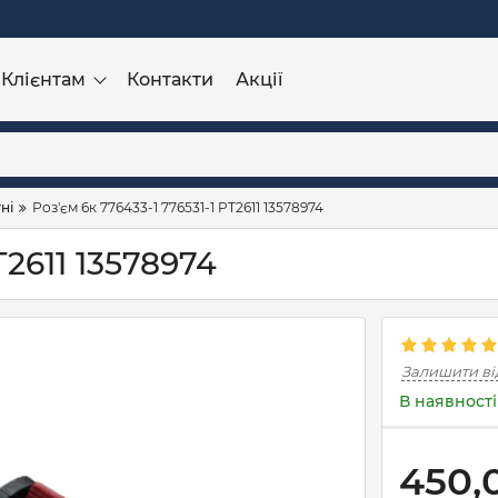
Клієнтам
Контакти
Акції
ні
Роз'єм 6к 776433-1 776531-1 PT2611 13578974
T2611 13578974
Залишити ві
В наявності
450,