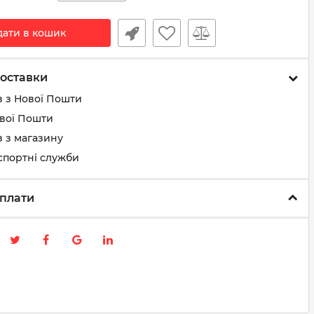
дати в кошик
оставки
з з Нової Пошти
ової Пошти
 з магазину
спортні служби
плати