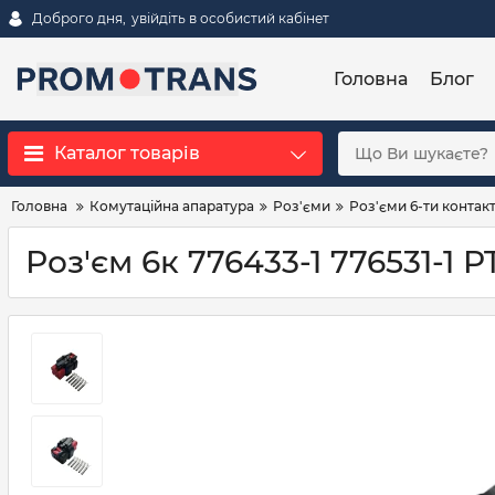
Доброго дня,
увійдіть в особистий кабінет
Головна
Блог
Каталог товарів
Головна
Комутаційна апаратура
Роз'єми
Роз'єми 6-ти контакт
Роз'єм 6к 776433-1 776531-1 P