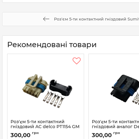
Роз'єм 5-ти контактний гніздовий Sumi
Рекомендовані товари
Роз'єм 5-ти контактний
Роз'єм 5-ти контакт
гніздовий AC delco PT1154 GM
гніздовий аналог D
15306027
12162825 AC Delco P
грн
грн
300,00
300,00
15305932
Артикул:
15306027