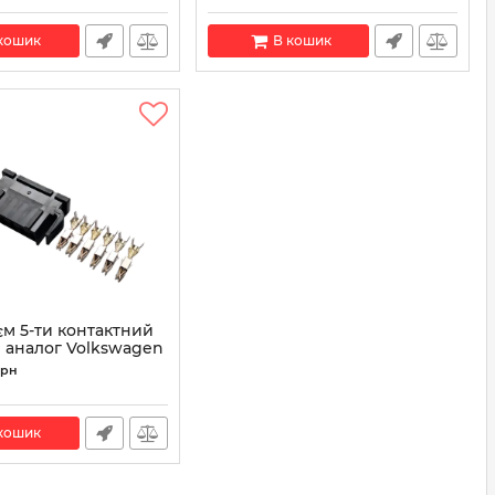
80-11024
кошик
В кошик
єм 5-ти контактний
 аналог Volkswagen
6
грн
 971 636
кошик