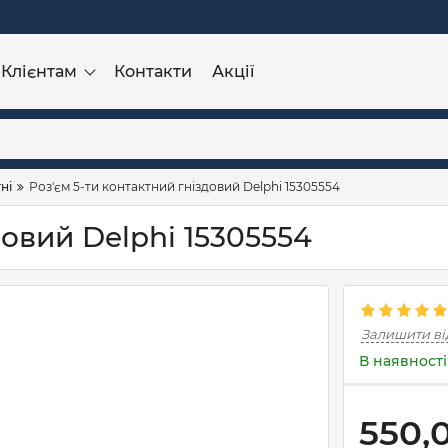
Клієнтам
Контакти
Акції
ні
Роз'єм 5-ти контактний гніздовий Delphi 15305554
довий Delphi 15305554
Залишити ві
В наявності
550,