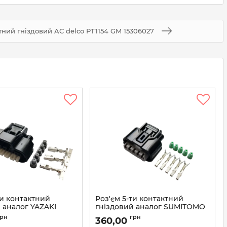
ктний гніздовий AC delco PT1154 GM 15306027
ти контактний
Роз'єм 5-ти контактний
 аналог YAZAKI
гніздовий аналог SUMITOMO
-30 Toyota 90980-
6189-1081
грн
грн
360,00
Артикул:
6189-1081