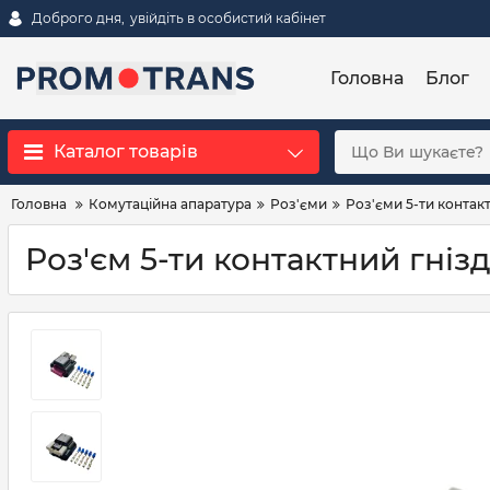
Доброго дня,
увійдіть в особистий кабінет
Головна
Блог
Каталог товарів
Головна
Комутаційна апаратура
Роз'єми
Роз'єми 5-ти контакт
Роз'єм 5-ти контактний гніз