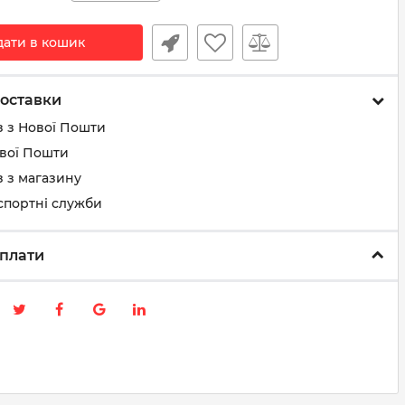
дати в кошик
оставки
з з Нової Пошти
ової Пошти
 з магазину
спортні служби
плати