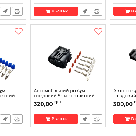
Артикул:
909
В кошик
В 
'єм
Автомобільний роз'єм
Авто роз'
тактний
гніздовий 5-ти контактний
гніздовий
J0 973
аналог Sumitomo 6189-1046
893 971 63
грн
320,00
300,00
серії TS SEALED
Артикул:
893
Артикул:
6189-1046
В кошик
В 