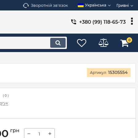
Зворотній зв'язок
Українська
Гривні
+380 (99) 118-65-73
0
15305554
Артикул:
(
0
)
дгук
00
грн
−
+