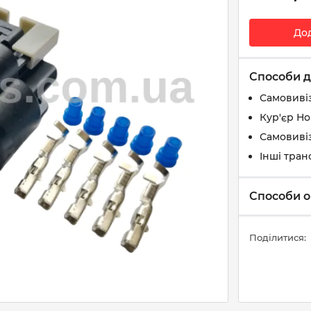
До
Способи д
Самовиві
Кур'єр Н
Самовивіз
Інші тран
Способи о
Поділитися: