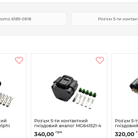
tomo 6189-0618
Роз'єм 5-ти конта
ний
Роз'єм 5-ти контактний
Роз'єм 5-
elphi
гніздовий аналог MG641521-4
гніздовий
T1072 GM
7283-7050
Артикул:
MG641521-4
грн
340,00
320,00
11024