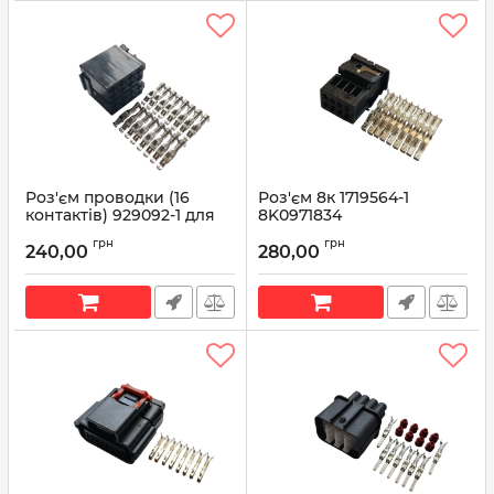
Роз'єм проводки (16
Роз'єм 8к 1719564-1
контактів) 929092-1 для
8K0971834
різних моделей
Артикул:
8K0971834
грн
грн
автомобілів
240,00
280,00
Артикул:
929092-1 д