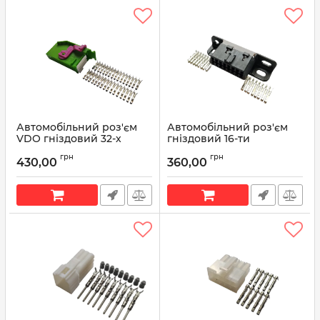
Автомобільний роз'єм
Автомобільний роз'єм
VDO гніздовий 32-х
гніздовий 16-ти
контактний аналог АМР
контактний аналог
грн
грн
1-929409-1 для панелі
molex 51116-1601 OBD II
430,00
360,00
приладів ВАЗ 1118
Артикул:
51116-1601
Калина, ВАЗ 2170 Пріора
Артикул:
1-929409-1