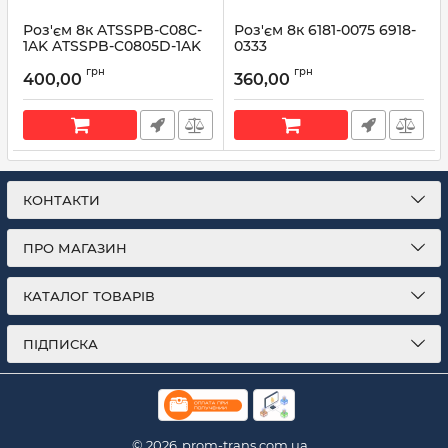
Роз'єм 8к ATSSPB-C08C-
Роз'єм 8к 6181-0075 6918-
1AK ATSSPB-C0805D-1AK
0333
PT2707 13583440
Артикул:
6918-0333
грн
грн
400,00
360,00
Артикул:
13583440
КОНТАКТИ
ПРО МАГАЗИН
КАТАЛОГ ТОВАРІВ
ПІДПИСКА
© 2026
prom-trans.com.ua.