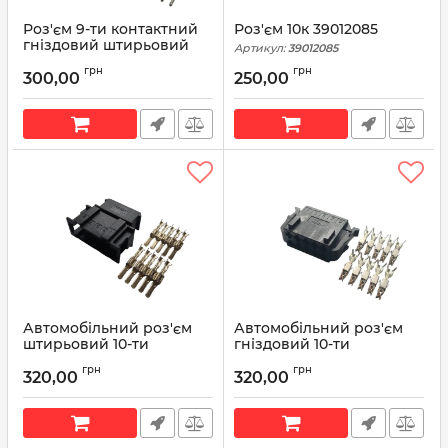
Роз'єм 9-ти контактний
Роз'єм 10к 39012085
гніздовий штирьовий
Артикул:
39012085
аналог AMP 928521-1
грн
грн
300,00
250,00
Артикул:
928521-1
Автомобільний роз'єм
Автомобільний роз'єм
штирьовий 10-ти
гніздовий 10-ти
контактний аналог VAG
контактний аналог VAG
грн
грн
АМР 19296301 серії 2,8мм
TE 19296231 серії 2,8мм
320,00
320,00
для блоку перемикачів
Артикул:
19296301
дверей водія ВАЗ1117, 1118,
1119
Артикул:
19296231