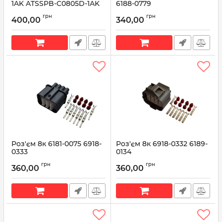
1AK ATSSPB-C0805D-1AK
6188-0779
PT2707 13583440
Артикул:
6188-0779
грн
грн
400,00
340,00
Артикул:
13583440
Роз'єм 8к 6181-0075 6918-
Роз'єм 8к 6918-0332 6189-
0333
0134
Артикул:
6918-0333
Артикул:
6918-0332
грн
грн
360,00
360,00