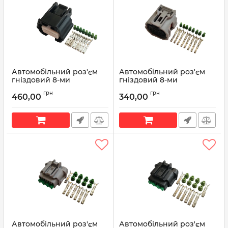
Автомобільний роз'єм
Автомобільний роз'єм
гніздовий 8-ми
гніздовий 8-ми
контактний аналог Yazaki
контактний аналог
грн
грн
7283-8855-30 серії RH
Sumitomo 6189-1240
460,00
340,00
Toyota 90980-12520 серії
Артикул:
7283-8855-30
TS SEALED
Артикул:
90980-12520
Автомобільний роз'єм
Автомобільний роз'єм