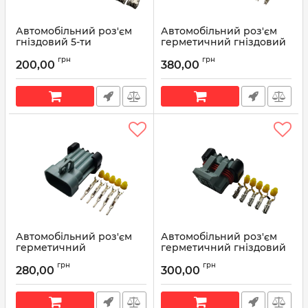
Автомобільний роз'єм
Автомобільний роз'єм
гніздовий 5-ти
герметичний гніздовий
контактний серії 4,8мм
5-ти контактний серії
грн
грн
для кнопок
2,8мм
200,00
380,00
склопідйомника
Артикул:
Р235
Mercedes
Артикул:
Р240
Автомобільний роз'єм
Автомобільний роз'єм
герметичний
герметичний гніздовий
штирьовий 5-ти
5-ти контактний аналог
грн
грн
контактний аналог
Delphi 12052600 серії
280,00
300,00
Delphi 12052480 серії
1.5мм для джгута
1.5мм для джгута
форсунок ВАЗ
форсунок ВАЗ
Артикул:
12052600