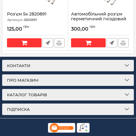
Роз'єм 5к 2820891
Автомобільний роз'єм
герметичний гніздовий
Артикул:
2820891
4-х контактний аналог
грн
грн
SUMITOMO 6189-0694
125,00
300,00
TOYOTA 90980-11964 для
генератора HONDA,
ACURA, TOYOTA
Артикул:
90980-11964
КОНТАКТИ
ПРО МАГАЗИН
КАТАЛОГ ТОВАРІВ
ПІДПИСКА