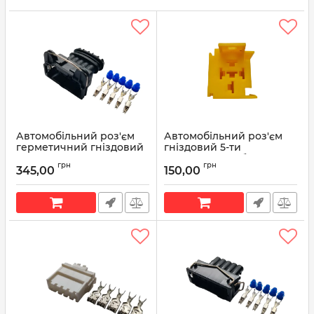
Автомобільний роз'єм
Автомобільний роз'єм
герметичний гніздовий
гніздовий 5-ти
5-ти контактний аналог
контактний набірної
грн
грн
AMP TE 2821931
серії 6,3мм для реле
345,00
150,00
Таврія
Артикул:
TE 2821931
Артикул:
Р268