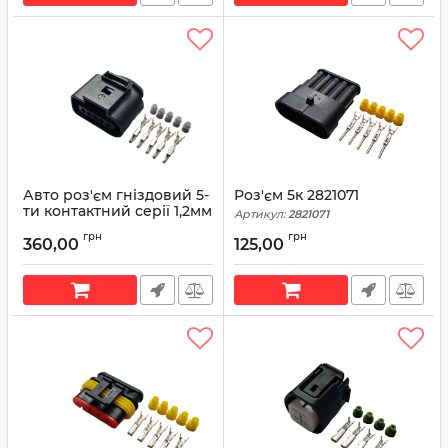
Артикул:
12052480
Авто роз'єм гніздовий 5-
Роз'єм 5к 2821071
ти контактний серії 1,2мм
Артикул:
2821071
аналог Volkswagen 1J0
грн
грн
973 705
360,00
125,00
Артикул:
1J0 973 705