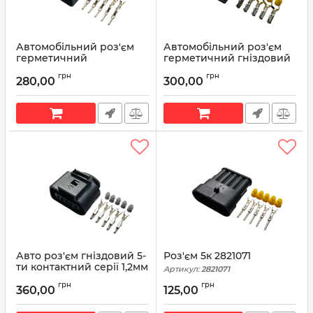
Автомобільний роз'єм
Автомобільний роз'єм
герметичний
герметичний гніздовий
штирьовий 5-ти
5-ти контактний аналог
грн
грн
контактний аналог
Delphi 12052600 серії
280,00
300,00
Delphi 12052480 серії
1.5мм для джгута
1.5мм для джгута
форсунок ВАЗ
форсунок ВАЗ
Артикул:
12052600
Артикул:
12052480
Авто роз'єм гніздовий 5-
Роз'єм 5к 2821071
ти контактний серії 1,2мм
Артикул:
2821071
аналог Volkswagen 1J0
грн
грн
973 705
360,00
125,00
Артикул:
1J0 973 705