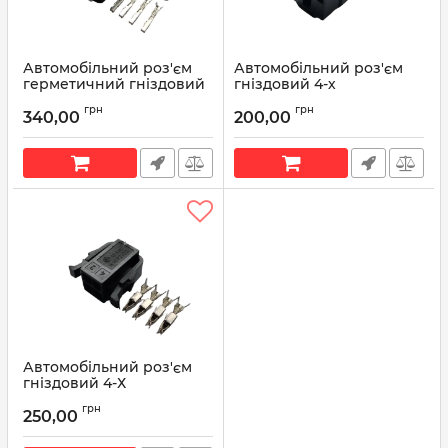
Автомобільний роз'єм
Автомобільний роз'єм
герметичний гніздовий
гніздовий 4-х
4-х контактний аналог
контактний серії
грн
грн
SUMITOMO 6189-7039 для
6,3\9,5мм для реле 70А
340,00
200,00
датчика кисню Honda,
ГАЗель
Akura
Артикул:
Р267
Артикул:
6189-7039
Автомобільний роз'єм
гніздовий 4-Х
контактний аналог VAG
грн
AMP 19296201 серії 2,8мм
250,00
для двигуна заднього
склоочисника ВАЗ 1117,