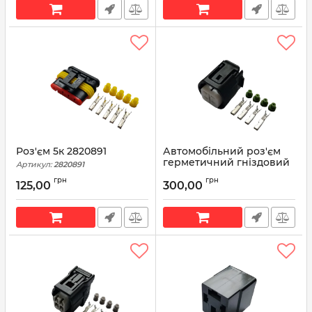
Роз'єм 5к 2820891
Автомобільний роз'єм
герметичний гніздовий
Артикул:
2820891
4-х контактний аналог
грн
грн
SUMITOMO 6189-0694
125,00
300,00
TOYOTA 90980-11964 для
генератора HONDA,
ACURA, TOYOTA
Артикул:
90980-11964