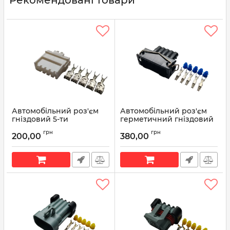
Автомобільний роз'єм
Автомобільний роз'єм
гніздовий 5-ти
герметичний гніздовий
контактний серії 4,8мм
5-ти контактний серії
грн
грн
для кнопок
2,8мм
200,00
380,00
склопідйомника
Артикул:
Р235
Mercedes
Артикул:
Р240