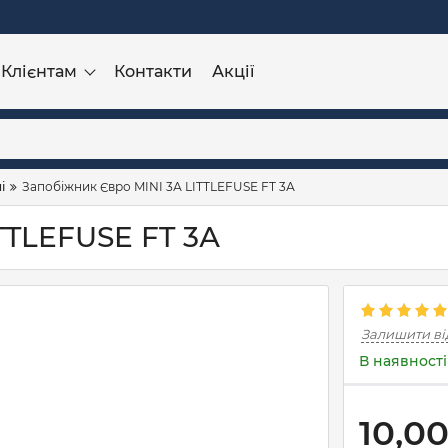
Клієнтам
Контакти
Акції
і
Запобіжник Євро MINI 3А LITTLEFUSE FT 3А
TTLEFUSE FT 3А
Залишити ві
В наявності
10,0