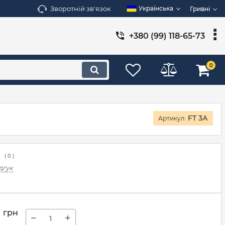
Зворотній зв'язок
Українська
Гривні
+380 (99) 118-65-73
0
FT 3А
Артикул:
(
0
)
дгук
0
грн
−
+