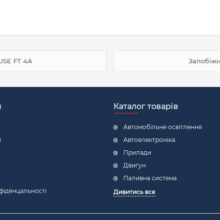
USE FT 4А
Запобіжн
н
Каталог товарів
Автомобільне освітлення
я
Автоелектроніка
Прилади
Двигун
Паливна система
фіденцальності
Дивитись все