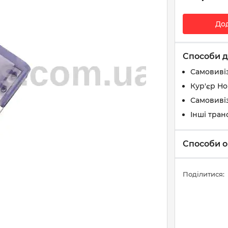
До
Способи д
Самовиві
Кур'єр Н
Самовивіз
Інші тран
Способи о
Поділитися: