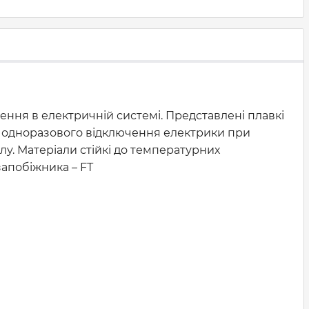
ння в електричній системі. Представлені плавкі
о одноразового відключення електрики при
у. Матеріали стійкі до температурних
запобіжника – FТ