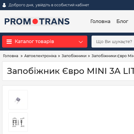
Доброго дня,
увійдіть в особистий кабінет
Головна
Блог
Каталог товарів
Головна
Автоелектроніка
Запобіжники
Запобіжники Євро Мін
Запобіжник Євро MINI 3А LI