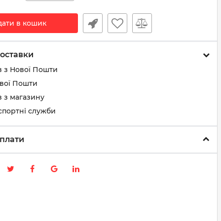
дати в кошик
оставки
з з Нової Пошти
ової Пошти
 з магазину
спортні служби
плати