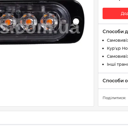
До
Способи д
Самовиві
Кур'єр Н
Самовивіз
Інші тран
Способи о
Поділитися: