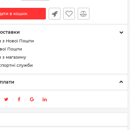
дати в кошик
оставки
з з Нової Пошти
ової Пошти
 з магазину
спортні служби
плати