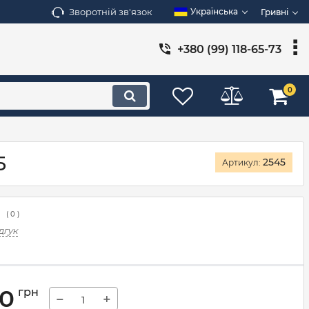
Зворотній зв'язок
Українська
Гривні
+380 (99) 118-65-73
0
5
2545
Артикул:
(
0
)
дгук
00
грн
−
+