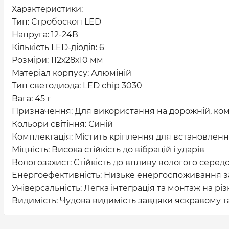
Характеристики:
Тип: Стробоскоп LED
Напруга: 12-24В
Кількість LED-діодів: 6
Розміри: 112х28х10 мм
Матеріал корпусу: Алюміній
Тип светодиода: LED chip 3030
Вага: 45 г
Призначення: Для використання на дорожній, комуна
Кольори світіння: Синій
Комплектація: Містить кріплення для встановлен
Міцність: Висока стійкість до вібрацій і ударів
Вологозахист: Стійкість до впливу вологого сере
Енергоефективність: Низьке енергоспоживання за
Універсальність: Легка інтеграція та монтаж на рі
Видимість: Чудова видимість завдяки яскравому та