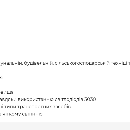
льній, будівельній, сільськогосподарській техніці т
ня
довища
вдяки використанню світлодіодів 3030
зні типи транспортних засобів
 чіткому світінню