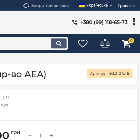
Зворотній зв'язок
Українська
Гривні
+380 (99) 118-65-73
0
вир-во АЕА)
40.3.04.16
Артикул:
(
0
)
дгук
00
грн
−
+