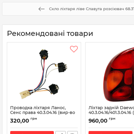
Скло ліхтаря ліве Славута розсіювач 68.3
Рекомендовані товари
Проводка ліхтаря Ланос,
Ліхтар задній Daew
Сенс права 40.3.04.16 (вир-во
40.3.04.16/401.3.04.16
АЕА)
АЕА)
грн
грн
320,00
960,00
Артикул:
40.3.04.16
Артикул:
40.3.04.16/401.3.0