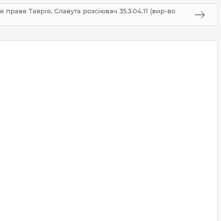
праве Таврія, Славута розсіювач 35.3.04.11 (вир-во