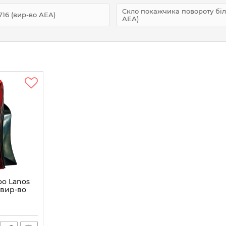
Скло покажчика повороту біле 
716 (вир-во АЕА)
АЕА)
oo Lanos
 (вир-во
4.16