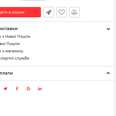
дати в кошик
оставки
з з Нової Пошти
ової Пошти
 з магазину
спортні служби
плати