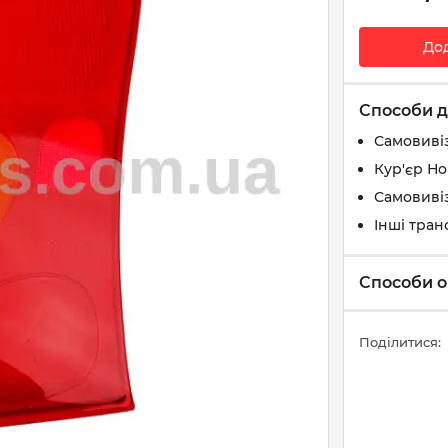
До
Способи д
Самовиві
Кур'єр Н
Самовивіз
Інші тран
Способи о
Поділитися: