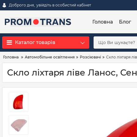
Доброго дня,
увійдіть в особистий кабінет
Головна
Блог
Каталог товарів
Головна
Автомобільне освітлення
Розсіювачі
Скло ліхтаря лів
Скло ліхтаря ліве Ланос, Сен