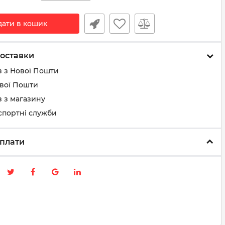
дати в кошик
оставки
з з Нової Пошти
ової Пошти
 з магазину
спортні служби
плати