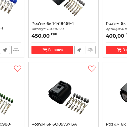
4
Роз'єм 6к 1-1418469-1
Роз'єм 6к
-1
Артикул:
1-1418469-1
Артикул:
4H0
грн
450,00
400,00
В кошик
В 
90980-
Роз'єм 6к 6Q0973713A
Роз'єм 6к