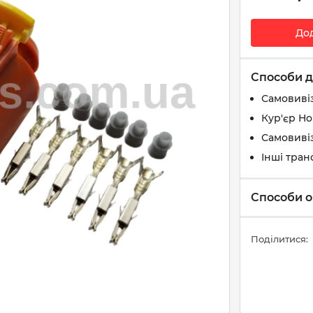
До
Способи д
Самовиві
Кур'єр Н
Самовивіз
Інші тран
Способи о
Поділитися: