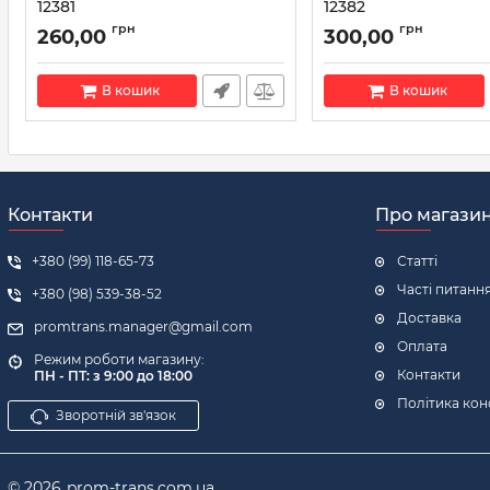
12381
12382
Артикул:
90980-12381
Артикул:
90980-12382
грн
грн
260,00
300,00
В кошик
В кошик
Контакти
Про магази
+380 (99) 118-65-73
Статті
Часті питанн
+380 (98) 539-38-52
Доставка
promtrans.manager@gmail.com
Оплата
Режим роботи магазину:
Контакти
ПН - ПТ: з 9:00 до 18:00
Політика кон
Зворотній зв'язок
© 2026
prom-trans.com.ua.