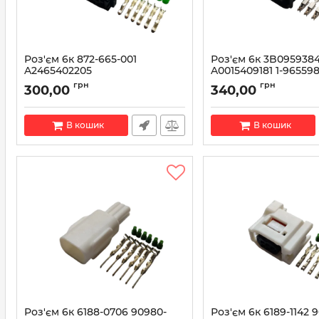
Роз'єм 6к 872-665-001
Роз'єм 6к 3B095938
A2465402205
A0015409181 1-965598
Артикул:
A2465402205
Артикул:
3B0959384
грн
грн
300,00
340,00
В кошик
В кошик
Роз'єм 6к 6188-0706 90980-
Роз'єм 6к 6189-1142 