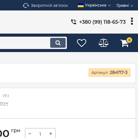
Зворотній зв'язок
Українська
Гривні
+380 (99) 118-65-73
0
284717-3
Артикул:
(
0
)
дгук
00
грн
−
+