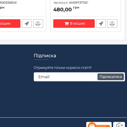
9003338AS
Артикул:
4H0973713C
грн
грн
480,00
кошик
В кошик
Підписка
Отримуйте тільки корисні статті!
Підписатися