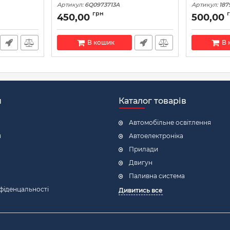
Артикул:
6Q0973713A
Артикул:
187
грн
450,00
500,00
В кошик
В 
н
Каталог товарів
Автомобільне освітлення
я
Автоелектроніка
Прилади
Двигун
Паливна система
фіденцальності
Дивитись все