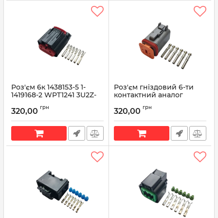
Роз'єм 6к 1438153-5 1-
Роз'єм гніздовий 6-ти
1419168-2 WPT1241 3U2Z-
контактний аналог
14S411-FJAC
DEUTSCH DT06-6S
грн
грн
320,00
320,00
Артикул:
1438153-5
Артикул:
DT06-6S