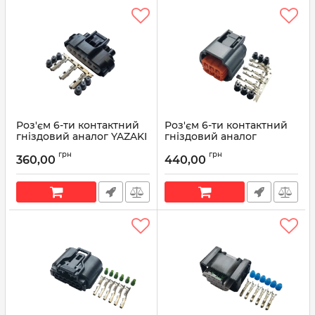
Роз'єм 6-ти контактний
Роз'єм 6-ти контактний
гніздовий аналог YAZAKI
гніздовий аналог
7283-1968-30 TOYOTA
SUMITOMO 6189-0766
грн
грн
90980-11858
6189-1102
360,00
440,00
Артикул:
90980-11858
Артикул:
6189-0766