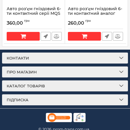
Авто роз'єм гніздовий 6-
Авто роз'єм гніздовий 6-
ти контактний серії MQS
ти контактний аналог
аналог AMP TE 1-967616-1
KUM PB625-06027
грн
грн
360,00
260,00
Артикул:
1-967616-1
Артикул:
PB625-06027
КОНТАКТИ
ПРО МАГАЗИН
КАТАЛОГ ТОВАРІВ
ПІДПИСКА
© 2026
prom-trans.com.ua.