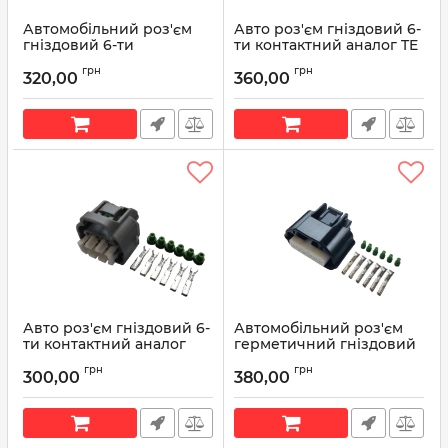
Автомобільний роз'єм
Авто роз'єм гніздовий 6-
гніздовий 6-ти
ти контактний аналог TE
контактний аналог
2-967616-1
грн
грн
Sumitomo 6189-1083
320,00
360,00
Артикул:
2-967616-1
Toyota 90980-12303 серії
TS SEALED
Артикул:
90980-12303
Авто роз'єм гніздовий 6-
Автомобільний роз'єм
ти контактний аналог
герметичний гніздовий
Toyota 90980-10988
6-ти контактний аналог
грн
грн
Yazaki 7283-8850-30
300,00
380,00
Артикул:
90980-10988
Артикул:
7283-8850-30