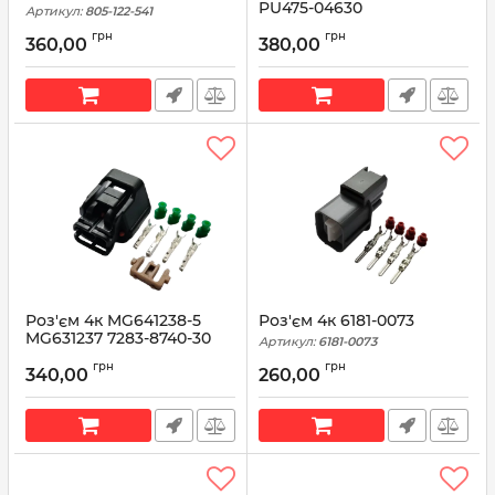
PU475-04630
Артикул:
805-122-541
Артикул:
PU475-04630
грн
грн
360,00
380,00
Роз'єм 4к MG641238-5
Роз'єм 4к 6181-0073
MG631237 7283-8740-30
Артикул:
6181-0073
7157-4604-80
грн
грн
340,00
260,00
Артикул:
MG631237