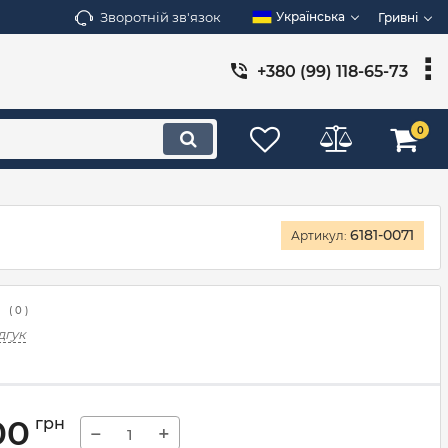
Зворотній зв'язок
Українська
Гривні
+380 (99) 118-65-73
0
6181-0071
Артикул:
(
0
)
дгук
00
грн
−
+