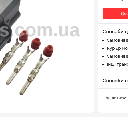
До
Способи д
Самовиві
Кур'єр Н
Самовивіз
Інші тран
Способи о
Поділитися: