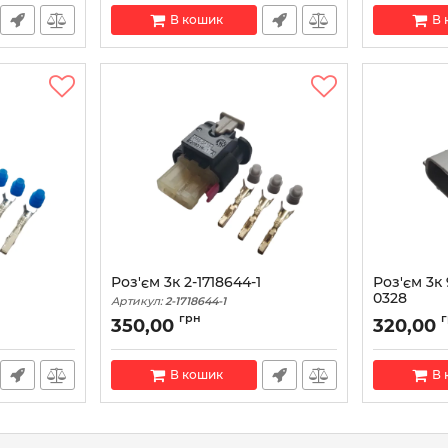
В кошик
В 
Роз'єм 3к 2-1718644-1
Роз'єм 3к 
0328
Артикул:
2-1718644-1
Артикул:
909
грн
350,00
320,00
В кошик
В 