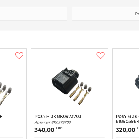
Р
3F
Роз'єм 3к 8K0973703
Роз'єм 3к
61890596-
Артикул:
8K0973703
Артикул:
618
грн
340,00
320,00