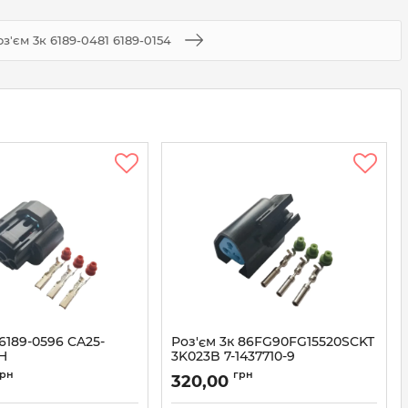
оз'єм 3к 6189-0481 6189-0154
 6189-0596 CA25-
Роз'єм 3к 86FG90FG15520SCKT
H
3K023B 7-1437710-9
9-0596
Артикул:
7-1437710-9
грн
грн
320,00