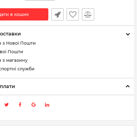
дати в кошик
оставки
з з Нової Пошти
ової Пошти
 з магазину
спортні служби
плати