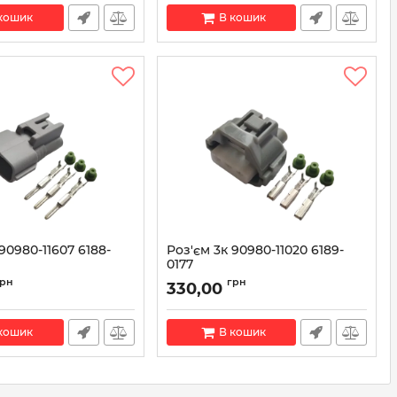
кошик
В кошик
90980-11607 6188-
Роз'єм 3к 90980-11020 6189-
0177
80-11607
Артикул:
90980-11020
грн
грн
330,00
кошик
В кошик