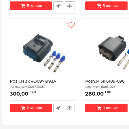
В кошик
В кошик
Роз'єм 3к 4D0971993A
Роз'єм 3к 6189-096
Артикул:
4D0971993A
Артикул:
6189-096
грн
грн
300,00
280,00
В кошик
В кошик