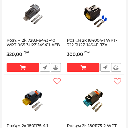
Роз'єм 2k 7283-6443-40
Роз'єм 2к 184004-1 WPT-
WPT-965 3U2Z-14S411-AEB
322 3U2Z-14S411-JZA
30669156
Артикул:
WPT-322
грн
грн
320,00
300,00
Артикул:
WPT-965
Роз'єм 2к 1801175-4 1-
Роз'єм 2k 1801175-2 WPT-