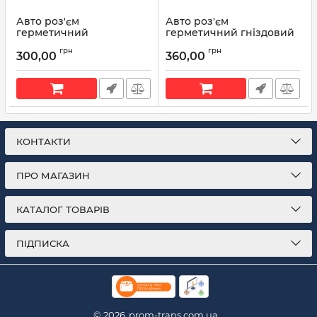
Авто роз'єм
Авто роз'єм
герметичний
герметичний гніздовий
штирьовий 12-ти
12-ти контактний аналог
грн
грн
контактний аналог
Sumitomo 6181-2459
300,00
360,00
Sumitomo 6188-0375
Артикул:
6181-2459
Артикул:
6188-0375
КОНТАКТИ
ПРО МАГАЗИН
КАТАЛОГ ТОВАРІВ
ПІДПИСКА
© 2026
prom-trans.com.ua.