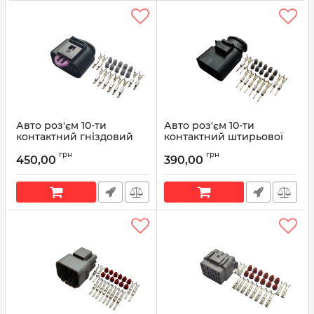
Авто роз'єм 10-ти
Авто роз'єм 10-ти
контактний гніздовий
контактний штирьової
серії 1,5 мм Volkswagen
серії 1,5мм Volkswagen
грн
грн
1J0 973 715
6X0 973 815
450,00
390,00
Артикул:
1J0 973 715
Артикул:
6X0 973 815