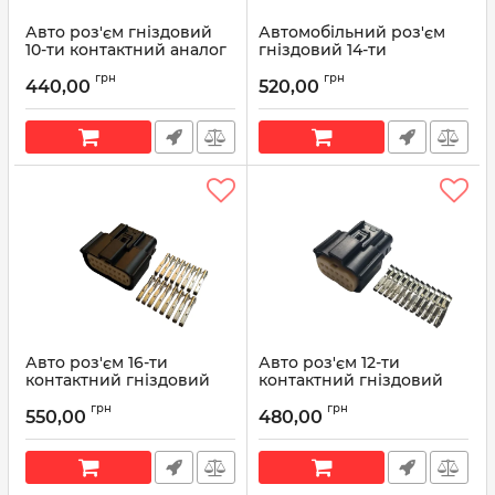
Авто роз'єм гніздовий
Автомобільний роз'єм
10-ти контактний аналог
гніздовий 14-ти
Yazaki 7283-8856-30
контактний аналог
грн
грн
Volkswagen 1J0 973 737
440,00
520,00
Артикул:
7283-8856-30
Артикул:
1J0 973 737
Авто роз'єм 16-ти
Авто роз'єм 12-ти
контактний гніздовий
контактний гніздовий
серії 1,2мм аналог Molex
серії 1,2мм аналог Molex
грн
грн
033472-1601
033472-1201
550,00
480,00
Артикул:
033472-1601
Артикул:
033472-1201