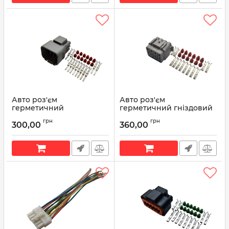
Артикул:
MG610056
Авто роз'єм
Авто роз'єм
герметичний
герметичний гніздовий
штирьовий 12-ти
12-ти контактний аналог
грн
грн
контактний аналог
Sumitomo 6181-2459
300,00
360,00
Sumitomo 6188-0375
Артикул:
6181-2459
Артикул:
6188-0375