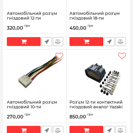
Автомобільний роз'єм
Автомобільний роз'єм
гніздовий 12-ти
гніздовий 18-ти
контактний аналог KET
контактний аналог KET
грн
грн
MG651965 серії 2,3мм для
MG610062 серії 2,3мм з
320,00
450,00
кнопки туманки Lanos з
проводом
проводом
Артикул:
MG610062
Артикул:
MG651965
Автомобільний роз'єм
Роз'єм 12-ти контактний
гніздовий 10-ти
гніздовий аналог Yazaki
контактний аналог KET
7283-5545-10 Motorcraft
грн
грн
MG610056 серії 2,3мм для
WPT-1208 Ford 8U2Z-
270,00
850,00
кнопки аварійки Lanos
14S411-CB
Daewoo, Hyundai, Kia з
Артикул:
7283-5545-10
дротом