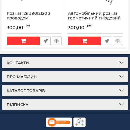
Роз'єм 12к 39012120 з
Автомобільний роз'єм
проводом
герметичний гніздовий
12-ти контактний серії
Артикул:
39012120
грн
грн
2,2мм аналог KUMPB625-
300,00
300,00
12027
Артикул:
KUMPB625-12027
КОНТАКТИ
ПРО МАГАЗИН
КАТАЛОГ ТОВАРІВ
ПІДПИСКА