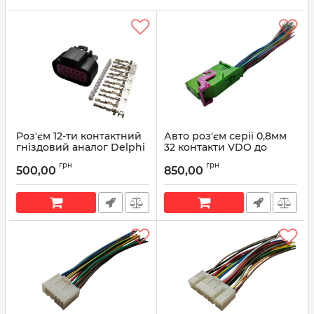
Роз'єм 12-ти контактний
Авто роз'єм серії 0,8мм
гніздовий аналог Delphi
32 контакти VDO до
13530777 15326849
панелі приладів Lada
грн
грн
Калина Пріора з
500,00
850,00
Артикул:
13530777
проводом аналог АМР 1-
929409-1 з проводом
Артикул:
1-929409-1