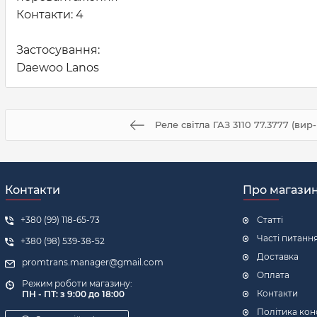
Контакти: 4
Застосування:
Daewoo Lanos
Реле світла ГАЗ 3110 77.3777 (вир
Контакти
Про магази
+380 (99) 118-65-73
Статті
Часті питанн
+380 (98) 539-38-52
Доставка
promtrans.manager@gmail.com
Оплата
Режим роботи магазину:
Контакти
ПН - ПТ: з 9:00 до 18:00
Політика кон