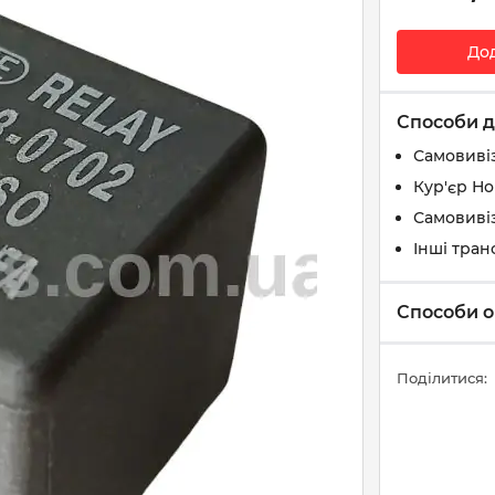
До
Способи д
Самовиві
Кур'єр Н
Самовивіз
Інші тран
Способи о
Поділитися: