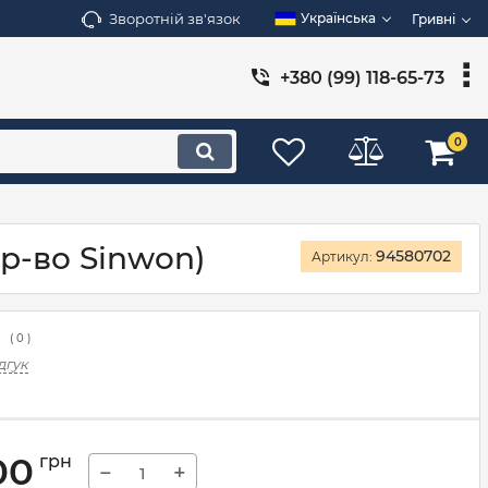
Зворотній зв'язок
Українська
Гривні
+380 (99) 118-65-73
0
ир-во Sinwon)
94580702
Артикул:
(
0
)
дгук
00
грн
−
+