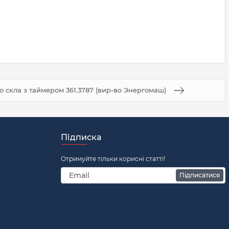
го скла з таймером 361.3787 (вир-во Энергомаш)
Підписка
Отримуйте тільки корисні статті!
Підписатися