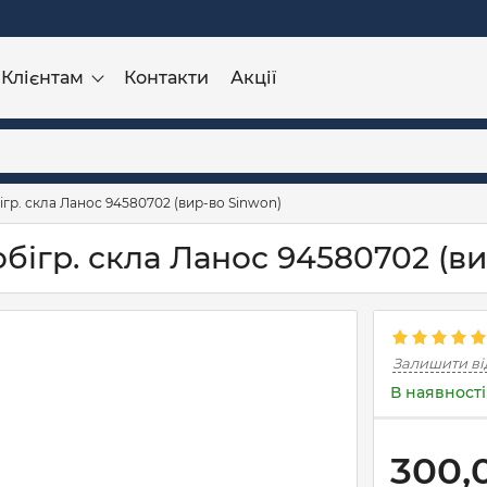
Клієнтам
Контакти
Акції
ігр. скла Ланос 94580702 (вир-во Sinwon)
обігр. скла Ланос 94580702 (в
Залишити ві
В наявності
300,