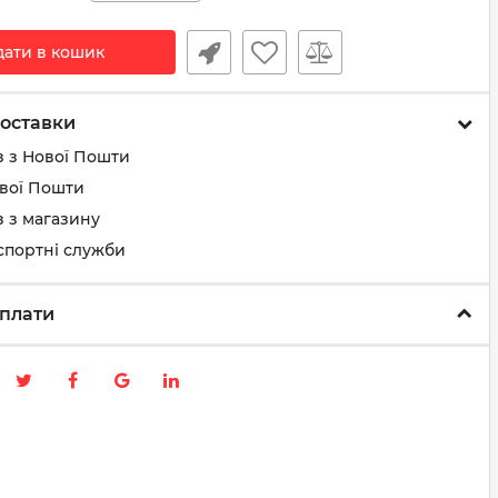
дати в кошик
оставки
з з Нової Пошти
ової Пошти
 з магазину
спортні служби
плати