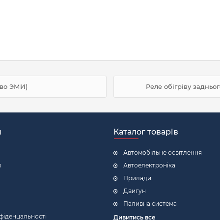
-во ЭМИ)
Реле обігріву задньо
н
Каталог товарів
Автомобільне освітлення
я
Автоелектроніка
Прилади
Двигун
Паливна система
фіденцальності
Дивитись все