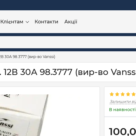
Клієнтам
Контакти
Акції
2В 30А 98.3777 (вир-во Vanssi)
 12В 30А 98.3777 (вир-во Vanss
Залишити ві
В наявності
100,