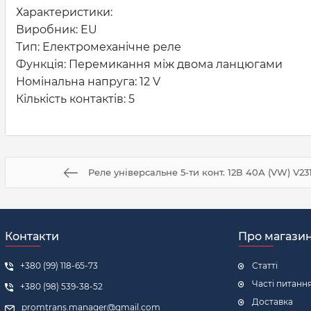
Характеристики:
Виробник: EU
Тип: Електромеханічне реле
Функція: Перемикання між двома ланцюгами
Номінальна напруга: 12 V
Кількість контактів: 5
Реле універсальне 5-ти конт. 12В 40А (VW) V23
Контакти
Про магази
+380 (99) 118-65-73
Статті
Часті питанн
+380 (98) 539-38-52
Доставка
promtrans.manager@gmail.com