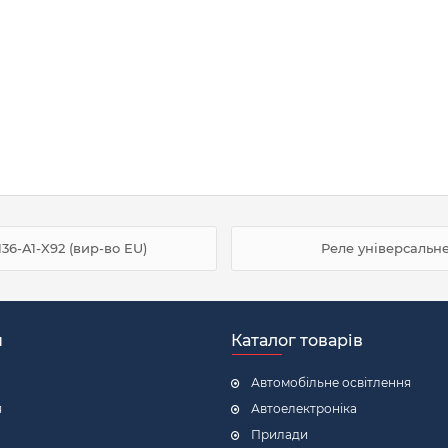
136-A1-X92 (вир-во EU)
Реле універсальне 
н
Каталог товарів
Автомобільне освітлення
я
Автоелектроніка
Прилади