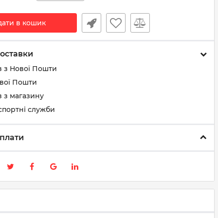
дати в кошик
оставки
з з Нової Пошти
ової Пошти
 з магазину
спортні служби
плати