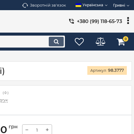
Зворотній зв'язок
Українська
Гривні
+380 (99) 118-65-73
0
i)
98.3777
Артикул:
(
0
)
дгук
00
грн
−
+