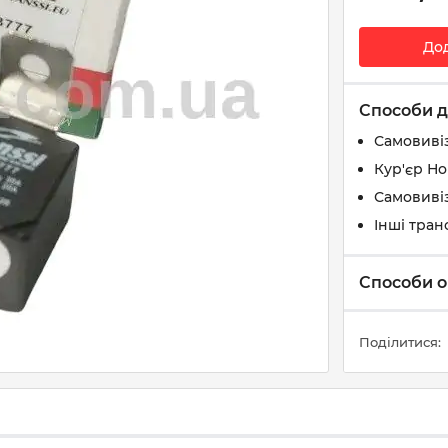
До
Способи д
Самовиві
Кур'єр Н
Самовивіз
Інші тран
Способи о
Поділитися: