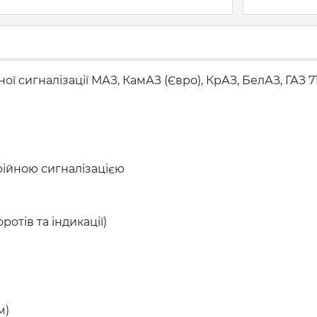
ї сигналізації МАЗ, КамАЗ (Євро), КрАЗ, БелАЗ, ГАЗ 71
рійною сигналізацією
ротів та індикації)
м)