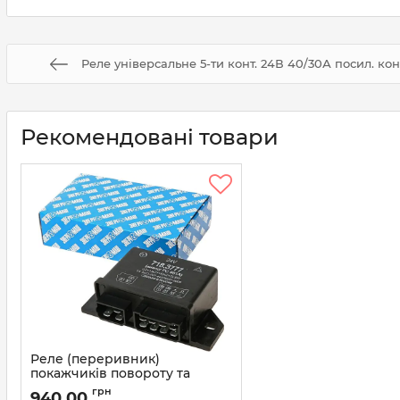
Реле універсальне 5-ти конт. 24В 40/30А посил. кон
Рекомендовані товари
Реле (переривник)
покажчиків повороту та
аварійної сигналізації МАЗ,
грн
940,00