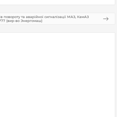
в повороту та аварійної сигналізації МАЗ, КамАЗ
3777 (вир-во Энергомаш)