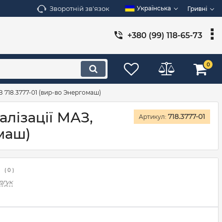
Зворотній зв'язок
Українська
Гривні
+380 (99) 118-65-73
0
З 718.3777-01 (вир-во Энергомаш)
лізації МАЗ,
718.3777-01
Артикул:
маш)
(
0
)
дгук