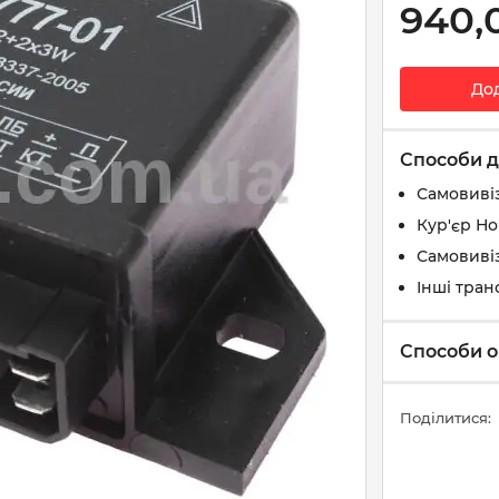
940,
До
Способи д
Самовиві
Кур'єр Н
Самовивіз
Інші тран
Способи о
Поділитися: