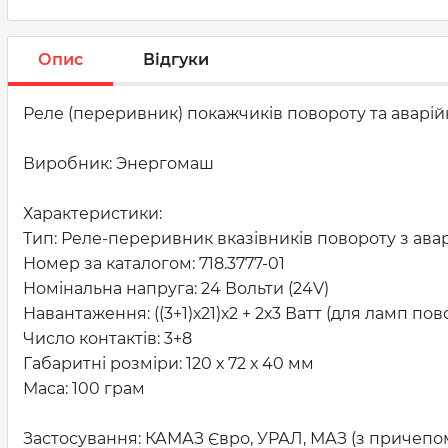
Опис
Відгуки
Реле (переривник) покажчиків повороту та аварійно
Виробник: Энергомаш
Характеристики:
Тип: Реле-переривник вказівників повороту з ава
Номер за каталогом: 718.3777-01
Номінальна напруга: 24 Вольти (24V)
Навантаження: ((3+1)х21)х2 + 2х3 Ватт (для ламп пово
Число контактів: 3+8
Габаритні розміри: 120 х 72 х 40 мм
Маса: 100 грам
Застосування: КАМАЗ Євро, УРАЛ, МАЗ (з причепо