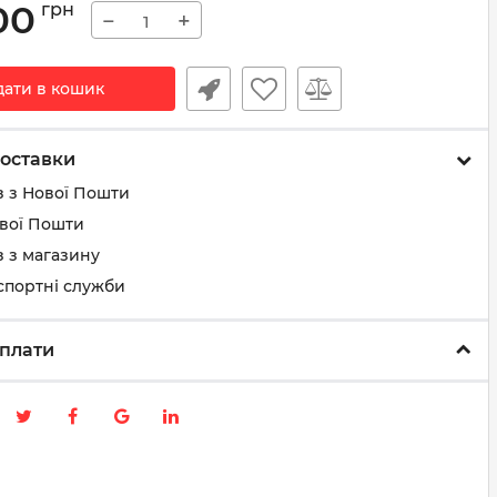
00
грн
−
+
дати в кошик
оставки
з з Нової Пошти
ової Пошти
 з магазину
спортні служби
плати