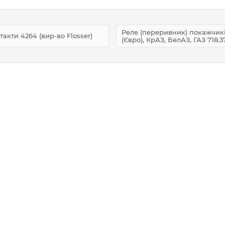
Реле (переривник) покажчикі
такти 4264 (вир-во Flosser)
(Євро), КрАЗ, БелАЗ, ГАЗ 718.