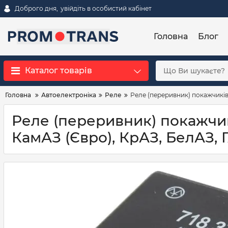
Доброго дня,
увійдіть в особистий кабінет
Головна
Блог
Каталог товарів
Головна
Автоелектроніка
Реле
Реле (переривник) покажчиків 
Реле (переривник) покажчикі
КамАЗ (Євро), КрАЗ, БелАЗ, 