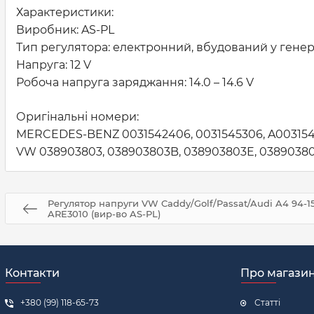
Характеристики:
Виробник: AS-PL
Тип регулятора: електронний, вбудований у гене
Напруга: 12 V
Робоча напруга заряджання: 14.0 – 14.6 V
Оригінальні номери:
MERCEDES-BENZ 0031542406, 0031545306, A003154
VW 038903803, 038903803B, 038903803E, 0389038
Регулятор напруги VW Caddy/Golf/Passat/Audi A4 94-
ARE3010 (вир-во AS-PL)
Контакти
Про магази
+380 (99) 118-65-73
Статті