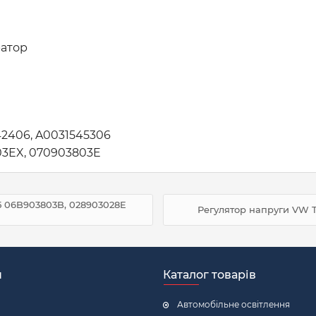
ратор
2406, A0031545306
03EX, 070903803E
15 06B903803B, 028903028E
Регулятор напруги VW T
н
Каталог товарів
Автомобільне освітлення