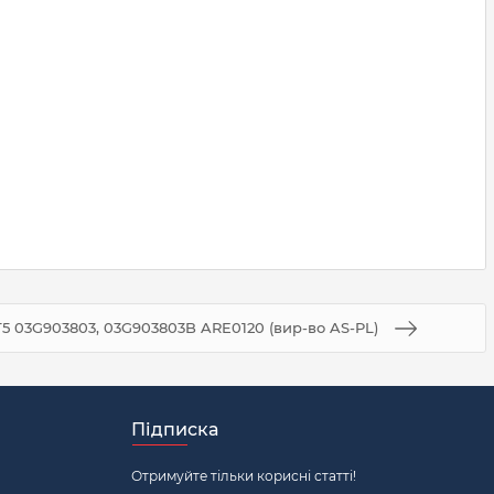
5 03G903803, 03G903803B ARE0120 (вир-во AS-PL)
Підписка
Отримуйте тільки корисні статті!