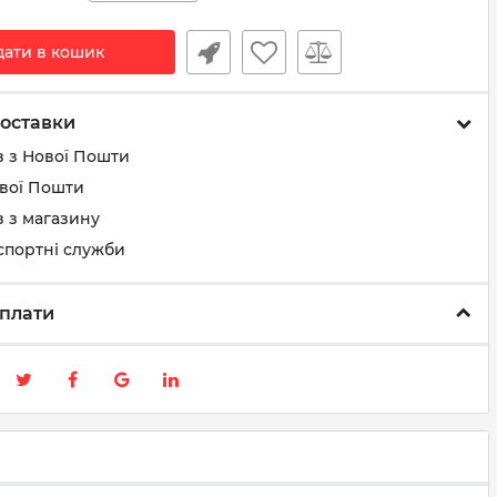
дати в кошик
оставки
з з Нової Пошти
ової Пошти
 з магазину
спортні служби
плати