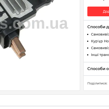
До
Способи д
Самовиві
Кур'єр Н
Самовивіз
Інші тран
Способи о
Поділитися: