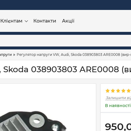
Клієнтам
Контакти
Акції
апруги
Регулятор напруги VW, Audi, Skoda 038903803 ARE0008 (вир-
, Skoda 038903803 ARE0008 (в
Залишити ві
В наявності
950,