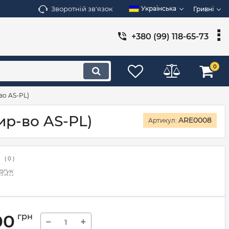
Зворотній зв'язок
Українська
Гривні
+380 (99) 118-65-73
0
во AS-PL)
ир-во AS-PL)
ARE0008
Артикул:
(
0
)
дгук
00
грн
−
+