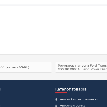
Регулятор напруги Ford Transi
60 (вир-во AS-PL)
GX7310300CA, Land Rover Disc
н
Каталог товарів
Автомобільне освітлення
я
Автоелектроніка