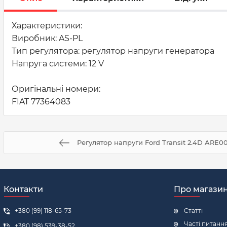
Характеристики:
Виробник: AS-PL
Тип регулятора: регулятор напруги генератора
Напруга системи: 12 V
Оригінальні номери:
FIAT 77364083
Регулятор напруги Ford Transit 2.4D ARE00
Контакти
Про магази
+380 (99) 118-65-73
Статті
Часті питанн
+380 (98) 539-38-52