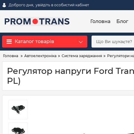
Доброго дня,
увійдіть в особистий кабінет
Головна
Блог
Каталог товарів
Головна
Автоелектроніка
Система заряджання
Регулятори н
Регулятор напруги Ford Tran
PL)