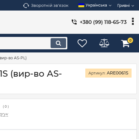
Зворотній зв'язок
Українська
Гривні
+380 (99) 118-65-73
0
(вир-во AS-PL)
1S (вир-во AS-
ARE0061S
Артикул:
(
0
)
дгук