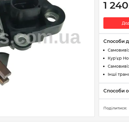
1 240
До
Способи д
Самовиві
Кур'єр Н
Самовивіз
Інші тран
Способи о
Поділитися: