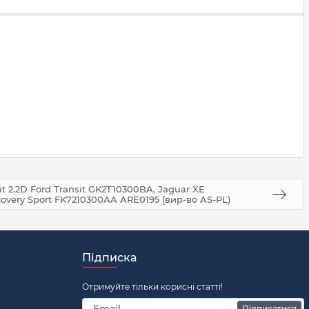
t 2.2D Ford Transit GK2T10300BA, Jaguar XE
overy Sport FK7210300AA ARE0195 (вир-во AS-PL)
Підписка
Отримуйте тільки корисні статті!
Підписатися