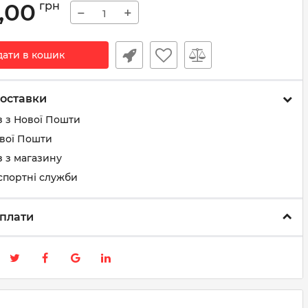
,00
грн
−
+
дати в кошик
оставки
з з Нової Пошти
ової Пошти
 з магазину
спортні служби
плати