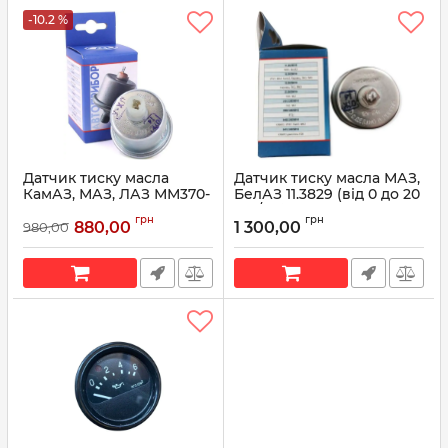
-10.2 %
Датчик тиску масла
Датчик тиску масла МАЗ,
КамАЗ, МАЗ, ЛАЗ ММ370-
БелАЗ 11.3829 (від 0 до 20
3829010-У-ХЛ (5320-
кгс/см²) (вир-во
грн
грн
3829010) (вир-во
Автоприбор)
880,00
1 300,00
980,00
Автоприбор)
Артикул:
11.3829010
Артикул:
5320-3829010