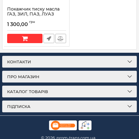
Покажчик тиску масла
ГАЗ, ЗИЛ, ПАЗ, ЛУАЗ
15.3810010 (вир-во
грн
Автоприбор)
1 300,00
Артикул:
15.3810010
КОНТАКТИ
ПРО МАГАЗИН
КАТАЛОГ ТОВАРІВ
ПІДПИСКА
© 2026
prom-trans.com.ua.