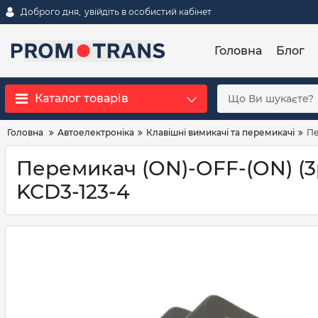
Доброго дня,
увійдіть в особистий кабінет
Головна
Блог
Каталог товарів
Головна
Автоелектроніка
Клавішні вимикачі та перемикачі
Пе
Перемикач (ON)-OFF-(ON) (3pi
KCD3-123-4