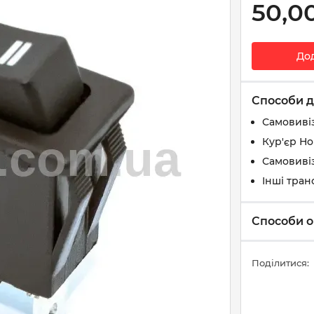
50,0
До
Способи д
Самовиві
Кур'єр Н
Самовивіз
Інші тран
Способи о
Поділитися: