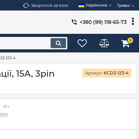
Зворотній зв'язок
Українська
Гривні
+380 (99) 118-65-73
0
D3-123-4
ї, 15А, 3pin
KCD3-123-4
Артикул:
(
0
)
дгук