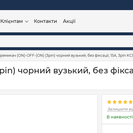
Клієнтам
Контакти
Акції
ремикач (ON)-OFF-(ON) (3pin) чорний вузький, без фіксації, 15А, 3pin KC
n) чорний вузький, без фіксаці
Залишити ві
В наявності