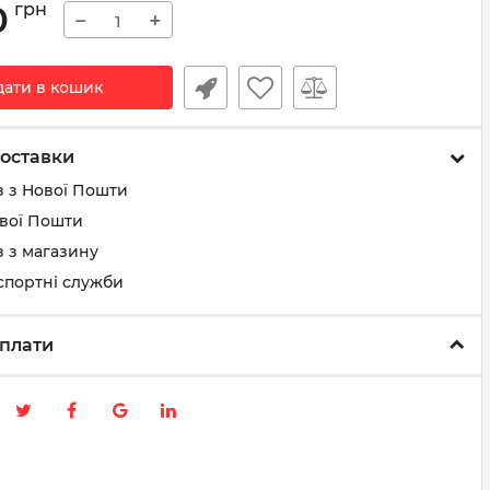
0
грн
−
+
дати в кошик
оставки
з з Нової Пошти
ової Пошти
 з магазину
спортні служби
плати