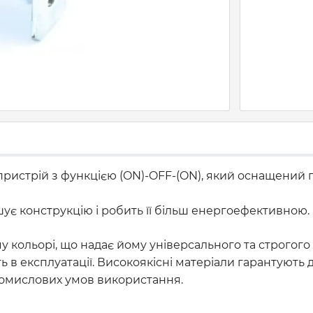
пристрій з функцією (ON)-OFF-(ON), який оснащений
ує конструкцію і робить її більш енергоефективною.
ольорі, що надає йому універсального та строгого ви
 в експлуатації. Високоякісні матеріали гарантують д
ромислових умов використання.