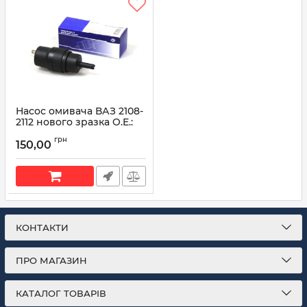
Насос омивача ВАЗ 2108-
2112 нового зразка O.E.:
2110-5208009 AT 8010-
грн
008WW
150,00
Артикул:
AT 8010-008WW
КОНТАКТИ
ПРО МАГАЗИН
КАТАЛОГ ТОВАРІВ